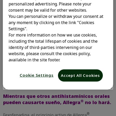
personalized advertising. Please note your
Efecto prolongado hasta por 24
consent may be valid for other websites.
®
horas para Allegra
120mg
You can personalize or withdraw your consent at
any moment by clicking on the link "Cookies
Settings".
For more information on how we use cookies,
including the total lifespan of cookies and the
identity of third-parties intervening on our
website, please consult the cookies policy,
available in the site footer.
Cookie Settings
Accept All Cookies
Mientras que otros antihistamínicos orales
®
pueden causarte sueño, Allegra
no lo hará.
®
Fexofenadina, el principio activo de Allegra
,