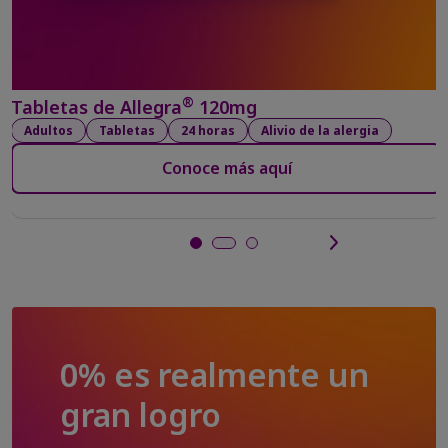
®
Tabletas de Allegra
120mg
Adultos
Tabletas
24 horas
Alivio de la alergia
Conoce más aquí
0% es realmente un
gran logro