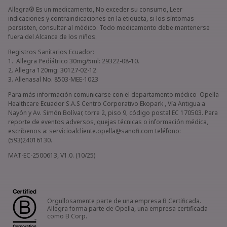
Allegra® Es un medicamento, No exceder su consumo, Leer
indicaciones y contraindicaciones en la etiqueta, si los síntomas
persisten, consultar al médico. Todo medicamento debe mantenerse
fuera del Alcance de los niños.
Registros Sanitarios Ecuador:
1. Allegra Pediátrico 30mg/5ml: 29322-08-10.
2. Allegra 120mg: 30127-02-12.
3. Allenasal No. 8503-MEE-1023
Para más información comunicarse con el departamento médico Opella
Healthcare Ecuador S.A.S Centro Corporativo Ekopark , Vía Antigua a
Nayón y Av. Simón Bolívar, torre 2, piso 9, código postal EC 170503. Para
reporte de eventos adversos, quejas técnicas o información médica,
escríbenos a: servicioalcliente.opella@sanofi.com teléfono:
(593)24016130.
MAT-EC-2500613, V1.0. (10/25)
Orgullosamente parte de una empresa B Certificada.
Allegra forma parte de Opella, una empresa certificada
como B Corp.