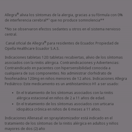
®
Allegra
alivia los síntomas de la alergia, gracias a su fórmula con 0%
de interferencia cerebral*¹ que no produce somnolencia**
*No se observaron efectos sedantes u otros en el sistema nervioso
central.
®
Canal oficial de Allegra
para residentes de Ecuador. Propiedad de
Opella Healthcare Ecuador S.A.S.
Indicaciones tabletas 120: tabletas recubiertas, alivio de los síntomas
asociados con la rinitis alérgica. Contraindicaciones y Advertencias:
Contraindicado en pacientes con hipersensibilidad conocida a
cualquiera de sus componentes. No administrar clorhidrato de
fexofenadina 120mg en niños menores de 12 años. Indicaciones Allegra
Pediátrico: Este medicamento es un antihistamínico H1 a ser usado:
En el tratamiento de los síntomas asociados con la rinitis
alérgica estacional en niños de 2 a 11 años de edad.
En el tratamiento de los síntomas asociados con urticaria
idiopática crónica en niños de 6 meses a 11 años.
Indicaciones Allenasal: en spray/atomizador está indicado en el
tratamiento de los síntomas de la rinitis alérgica en adultos y niños
mayores de dos (2) año