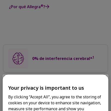
®
¿Por qué Allegra
?
1
0% de interferencia cerebral*
Your privacy is important to us
2
Rápida Acción
By clicking “Accept All”, you agree to the storing of
cookies on your device to enhance site navigation,
measure site performance and show you