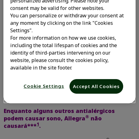
personalized advertising. Please note your
consent may be valid for other websites.
You can personalize or withdraw your consent at
1
Alívio de longa duração**
any moment by clicking on the link "Cookies
Settings".
For more information on how we use cookies,
including the total lifespan of cookies and the
identity of third-parties intervening on our
website, please consult the cookies policy,
available in the site footer.
Cookie Settings
Accept All Cookies
Enquanto alguns outros antialérgicos
®
podem causar sono, Allegra
não
1
causará***
.