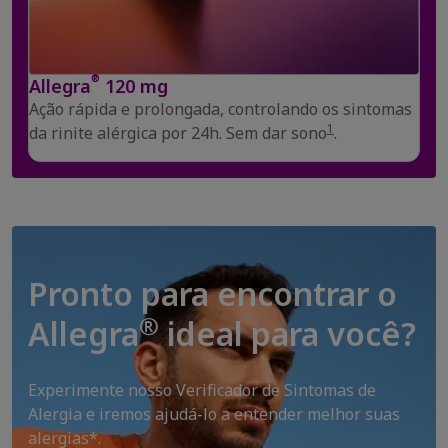
®
Allegra
120 mg
Ação rápida e prolongada, controlando os sintomas
1
da rinite alérgica por 24h. Sem dar sono
.
Pronto para encontrar o
®
Allegra
ideal para você?
Experimente nosso Verificador de Sintomas de
Alergia e iremos ajudá-lo a entender melhor suas
alergias*.