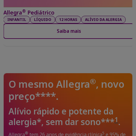
®
Allegra
Pediátrico
INFANTIL
LÍQUIDO
12 HORAS
ALÍVIO DA ALERGIA
Saiba mais
®
O mesmo Allegra
, novo
preço****.
Alívio rápido e potente da
1
alergia*, sem dar sono***
.
®
5
Allegra
tem 26 anos de evidência clínica
e 95% de