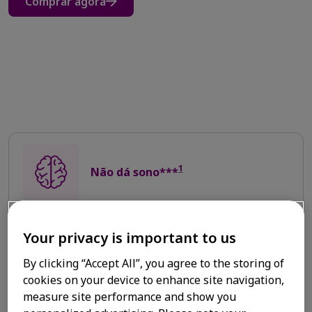
Comprar agora
1
Não dá sono***
Your privacy is important to us
3
Ação 2x mais rápida
By clicking “Accept All”, you agree to the storing of
cookies on your device to enhance site navigation,
measure site performance and show you