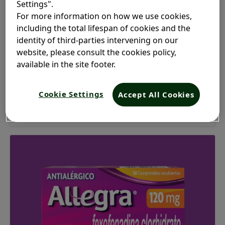
Allegra 60 mg
Settings".
For more information on how we use cookies,
con fexofenadina de rápida acción, alivia los
including the total lifespan of cookies and the
multisíntomas**** de la rinitis alérgica hasta
identity of third-parties intervening on our
por 12 horas y no produce sueño
2
website, please consult the cookies policy,
available in the site footer.
Conoce más aquí
Cookie Settings
Accept All Cookies
Shop Now