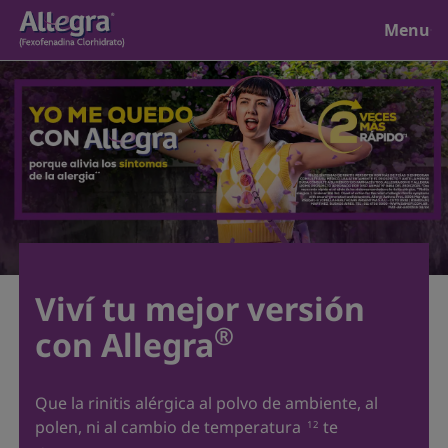
Close
Menu
Inicio
Productos
Entendiendo las alergias
Viví tu mejor versión
Nuestros valores
®
con Allegra
Que la rinitis alérgica al polvo de ambiente, al
polen, ni al cambio de temperatura
te
12