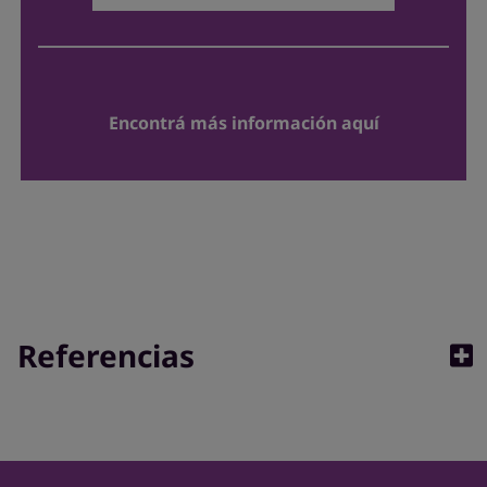
Encontrá más información aquí
Referencias
1. Prospecto Aprobado Allegra 60 mg, Allegra 120
mg y Allenasal. *Opella dive YTD through Sept
2022. ** La dosis recomendada es 1 comprimido