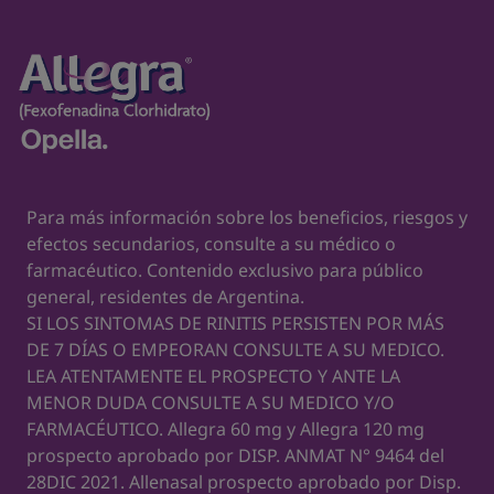
una vez al día. *** Flashcard Values YTD Dic 20
EU. **** Exhibe un efecto antihístaminico en 1
hora. Logrando el efecto de máximo 2-3 horas.
10. Potencia: Horak F, Stübner UP. Comparative
tolerability of second generation antihistamines.
Drug Saf. 1999 May;20(5):385-401
Para más información sobre los beneficios, riesgos y
efectos secundarios, consulte a su médico o
11. No produce sueño: Kawauchi H, Yanai K, Wang
farmacéutico. Contenido exclusivo para público
D-Y, Itahashi K, Okubo K. Antihistamines for
general, residentes de Argentina.
Allergic Rhinitis Treatment from the Viewpoint of
SI LOS SINTOMAS DE RINITIS PERSISTEN POR MÁS
Nonsedative Properties. International Journal of
DE 7 DÍAS O EMPEORAN CONSULTE A SU MEDICO.
Molecular Sciences. 2019; 20(1):213.
LEA ATENTAMENTE EL PROSPECTO Y ANTE LA
MENOR DUDA CONSULTE A SU MEDICO Y/O
FARMACÉUTICO. Allegra 60 mg y Allegra 120 mg
12. Cambios de temperatura: Graudenz et al. The
prospecto aprobado por DISP. ANMAT N° 9464 del
role of allergic rhinitis in nasal responses to
28DIC 2021. Allenasal prospecto aprobado por Disp.