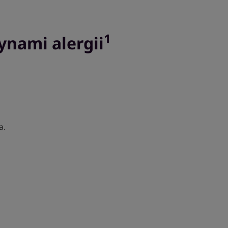
1
ynami alergii
a.