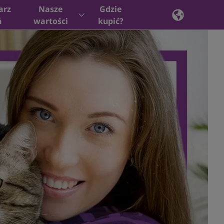
arz
Nasze
Gdzie
ń
wartości
kupić?