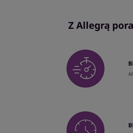
Z Allegrą por
B
A
B