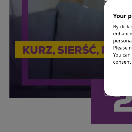
Your p
By click
enhance
personal
Please n
You can
consent 