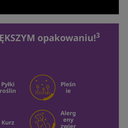
3
 WIĘKSZYM opakowaniu!
Pyłki
Pleśn
roślin
ie
Alerg
eny
Kurz
zwier