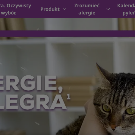
ra. Oczywisty
Zrozumieć
Kalend
Produkt
wybór.
alergie
pyle