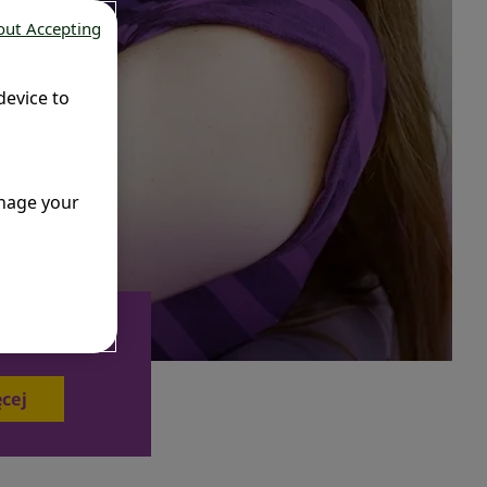
out Accepting
device to
anage your
ęcej