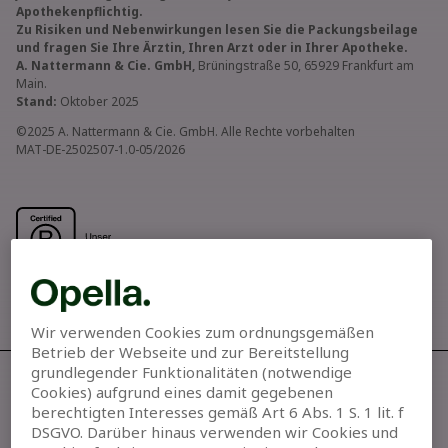
Apothekenpflichtig.
Zu Risiken und Nebenwirkungen lesen Sie die Packungsbeilage
und fragen Sie Ihre Ärztin, Ihren Arzt oder in Ihrer Apotheke.
A. Nattermann & Cie. GmbH,
Brüningstraße 50, 65929 Frankfurt am
Main.
Stand:
Oktober 2025
©2025 A. Nattermann & Cie. GmbH. Alle Rechte vorbehalten
MAT-DE-2502507-1.0-05/2026
Wir verwenden Cookies zum ordnungsgemäßen
Betrieb der Webseite und zur Bereitstellung
grundlegender Funktionalitäten (notwendige
Cookies) aufgrund eines damit gegebenen
Allegra® kaufen
berechtigten Interesses gemäß Art 6 Abs. 1 S. 1 lit. f
DSGVO. Darüber hinaus verwenden wir Cookies und
Unsere Werte