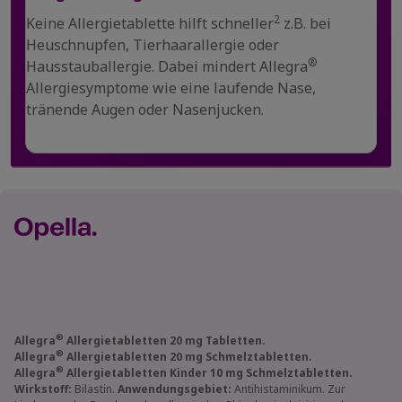
2
Keine Allergietablette hilft schneller
z.B. bei
Heuschnupfen, Tierhaarallergie oder
®
Hausstauballergie. Dabei mindert Allegra
Allergiesymptome wie eine laufende Nase,
tränende Augen oder Nasenjucken.
®
Allegra
Allergietabletten 20 mg Tabletten.
®
Allegra
Allergietabletten 20 mg Schmelztabletten.
®
Allegra
Allergietabletten Kinder 10 mg Schmelztabletten.
Wirkstoff:
Bilastin.
Anwendungsgebiet:
Antihistaminikum. Zur