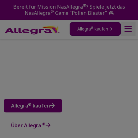
®
Bereit für Mission NasAllegra
? Spiele jetzt das
®
NasAllegra
Game "Pollen Blaster"
🎮
®
Allegra
kaufen
Produkte
®
Über Allegra
Allergien?
Allergien verstehen
®
Allegra
lass dich nicht stoppen! Entdecke jetzt
®
®
NasAllegra
und Optilegra
bei Heuschnupfen!
Pollenvorhersage
®
Allegra
kaufen
®
Über Allegra