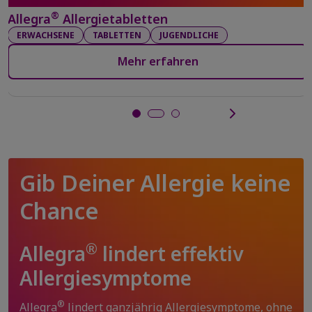
®
Allegra
Allergietabletten
ERWACHSENE
TABLETTEN
JUGENDLICHE
Mehr erfahren
Gib Deiner Allergie keine
Chance
®
Allegra
lindert effektiv
Allergiesymptome
®
Allegra
lindert ganzjährig Allergiesymptome, ohne