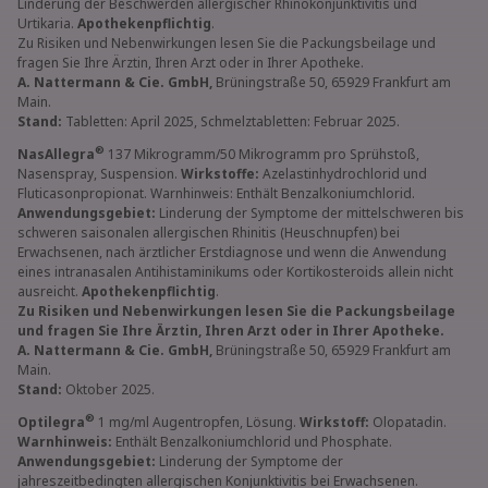
Linderung der Beschwerden allergischer Rhinokonjunktivitis und
Urtikaria.
Apothekenpflichtig
.
Zu Risiken und Nebenwirkungen lesen Sie die Packungsbeilage und
fragen Sie Ihre Ärztin, Ihren Arzt oder in Ihrer Apotheke.
A. Nattermann & Cie. GmbH,
Brüningstraße 50, 65929 Frankfurt am
Main.
Stand:
Tabletten: April 2025, Schmelztabletten: Februar 2025.
®
NasAllegra
137 Mikrogramm/50 Mikrogramm pro Sprühstoß,
Nasenspray, Suspension.
Wirkstoffe:
Azelastinhydrochlorid und
Fluticasonpropionat. Warnhinweis: Enthält Benzalkoniumchlorid.
Anwendungsgebiet:
Linderung der Symptome der mittelschweren bis
schweren saisonalen allergischen Rhinitis (Heuschnupfen) bei
Erwachsenen, nach ärztlicher Erstdiagnose und wenn die Anwendung
eines intranasalen Antihistaminikums oder Kortikosteroids allein nicht
ausreicht.
Apothekenpflichtig
.
Zu Risiken und Nebenwirkungen lesen Sie die Packungsbeilage
und fragen Sie Ihre Ärztin, Ihren Arzt oder in Ihrer Apotheke.
A. Nattermann & Cie. GmbH,
Brüningstraße 50, 65929 Frankfurt am
Main.
Stand:
Oktober 2025.
®
Optilegra
1 mg/ml Augentropfen, Lösung.
Wirkstoff:
Olopatadin.
Warnhinweis:
Enthält Benzalkoniumchlorid und Phosphate.
Anwendungsgebiet:
Linderung der Symptome der
jahreszeitbedingten allergischen Konjunktivitis bei Erwachsenen.