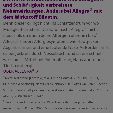
und Schläfrigkeit verbreitete
®
Nebenwirkungen. Anders bei Allegra
mit
dem Wirkstoff Bilastin.
Denn dieser dringt nicht ins Schlafzentrum vor, wo
®
Müdigkeit entsteht. Deshalb macht Allegra
nicht
1
müder, als du durch deine Allergien ohnehin bist.
®
Allegra
lindert Allergiesymptome wie Hautjucken,
Augenbrennen und eine laufende Nase. Außerdem hilft
3
es bei Juckreiz durch Nesselsucht und ist ein schnell
wirksames Mittel bei Pollenallergie, Hausstaub- und
Tierhaarallergie.
®
ÜBER ALLEGRA
1
Nicht-sedierend [Leceta A, et al. Drugs Context. 2021;10:2021-5-1].
Müdigkeit & Schläfrigkeit mit vergleichbarer Häufigkeit wie unter Placebo.
Studie mit wirkstoffgleichem Präparat durchgeführt [Kuna P, et al. Clin Exp
Allergy. 2009; 39(9):1338-47].
2
Unter oralen Antihistaminika. Wirkt bei bestimmungsgemäßer
Anwendung i.d.R. nach 30-60 Min., wie die meisten oralen Antihistaminika