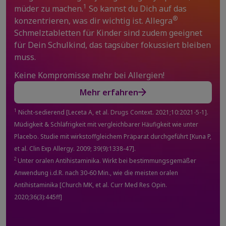
1
müder zu machen.
So kannst du Dich auf das
®
konzentrieren, was dir wichtig ist. Allegra
Schmelztabletten für Kinder sind zudem geeignet
für Dein Schulkind, das tagsüber fokussiert bleiben
muss.
Keine Kompromisse mehr bei Allergien!
Mehr erfahren
1
Nicht-sedierend [Leceta A, et al. Drugs Context. 2021;10:2021-5-1].
Müdigkeit & Schläfrigkeit mit vergleichbarer Häufigkeit wie unter
Placebo. Studie mit wirkstoffgleichem Präparat durchgeführt [Kuna P,
et al. Clin Exp Allergy. 2009; 39(9):1338-47].
2
Unter oralen Antihistaminika. Wirkt bei bestimmungsgemäßer
Anwendung i.d.R. nach 30-60 Min., wie die meisten oralen
Antihistaminika [Church MK, et al. Curr Med Res Opin.
2020;36(3):445ff]