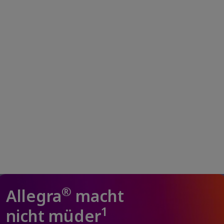
Hilfe bei
Allergien für
Kinder
®
Allegra
macht
1
nicht müder