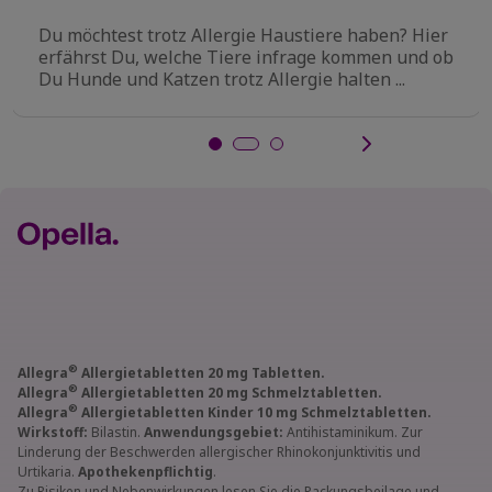
Du möchtest trotz Allergie Haustiere haben? Hier
erfährst Du, welche Tiere infrage kommen und ob
Du Hunde und Katzen trotz Allergie halten ...
®
Allegra
Allergietabletten 20 mg Tabletten.
®
Allegra
Allergietabletten 20 mg Schmelztabletten.
®
Allegra
Allergietabletten Kinder 10 mg Schmelztabletten.
Wirkstoff:
Bilastin.
Anwendungsgebiet:
Antihistaminikum. Zur
Linderung der Beschwerden allergischer Rhinokonjunktivitis und
Urtikaria.
Apothekenpflichtig
.
Zu Risiken und Nebenwirkungen lesen Sie die Packungsbeilage und