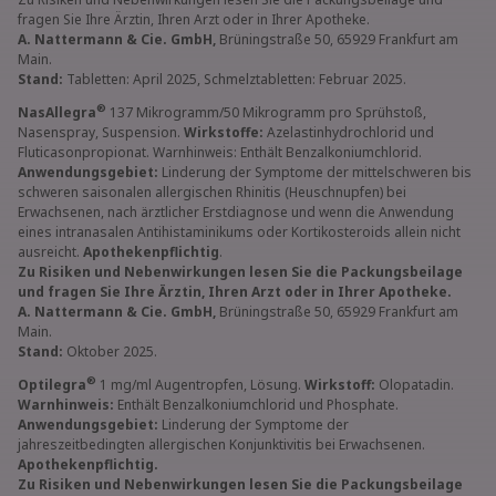
fragen Sie Ihre Ärztin, Ihren Arzt oder in Ihrer Apotheke.
A. Nattermann & Cie. GmbH,
Brüningstraße 50, 65929 Frankfurt am
Main.
Stand:
Tabletten: April 2025, Schmelztabletten: Februar 2025.
®
NasAllegra
137 Mikrogramm/50 Mikrogramm pro Sprühstoß,
Nasenspray, Suspension.
Wirkstoffe:
Azelastinhydrochlorid und
Fluticasonpropionat. Warnhinweis: Enthält Benzalkoniumchlorid.
Anwendungsgebiet:
Linderung der Symptome der mittelschweren bis
schweren saisonalen allergischen Rhinitis (Heuschnupfen) bei
Erwachsenen, nach ärztlicher Erstdiagnose und wenn die Anwendung
eines intranasalen Antihistaminikums oder Kortikosteroids allein nicht
ausreicht.
Apothekenpflichtig
.
Zu Risiken und Nebenwirkungen lesen Sie die Packungsbeilage
und fragen Sie Ihre Ärztin, Ihren Arzt oder in Ihrer Apotheke.
A. Nattermann & Cie. GmbH,
Brüningstraße 50, 65929 Frankfurt am
Main.
Stand:
Oktober 2025.
®
Optilegra
1 mg/ml Augentropfen, Lösung.
Wirkstoff:
Olopatadin.
Warnhinweis:
Enthält Benzalkoniumchlorid und Phosphate.
Anwendungsgebiet:
Linderung der Symptome der
jahreszeitbedingten allergischen Konjunktivitis bei Erwachsenen.
Apothekenpflichtig.
Zu Risiken und Nebenwirkungen lesen Sie die Packungsbeilage