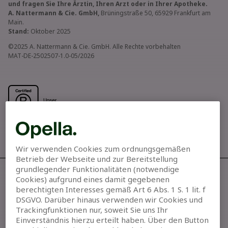
und fragen Sie Ihre Ärztin, Ihren Arzt oder in Ihrer Apotheke.
A. Nattermann & Cie. GmbH,
Brüningstraße 50, 65929 Frankfurt am
Main.
Stand:
Oktober 2025
©2025 A. Nattermann & Cie. GmbH. Alle Rechte vorbehalten
MAT-DE-2502507-1.0-05/2026
Wir verwenden Cookies zum ordnungsgemäßen
Betrieb der Webseite und zur Bereitstellung
grundlegender Funktionalitäten (notwendige
Cookies) aufgrund eines damit gegebenen
Allegra® kaufen
berechtigten Interesses gemäß Art 6 Abs. 1 S. 1 lit. f
DSGVO. Darüber hinaus verwenden wir Cookies und
Unsere Werte
Trackingfunktionen nur, soweit Sie uns Ihr
Einverständnis hierzu erteilt haben. Über den Button
Kontakt