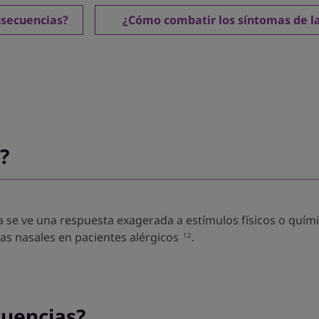
nsecuencias?
¿Cómo combatir los síntomas de la
?
a se ve una respuesta exagerada a estímulos físicos o quím
s nasales en pacientes alérgicos
.
12
cuencias?