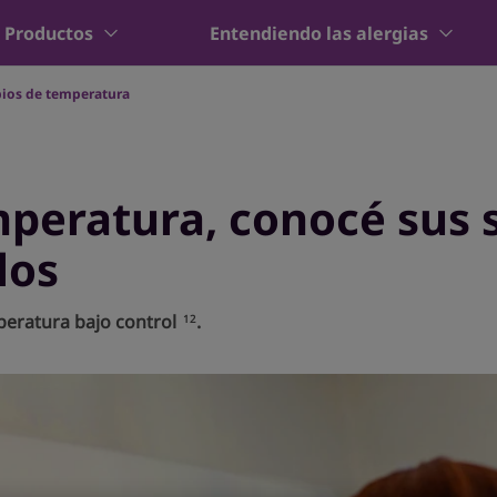
Productos
Entendiendo las alergias
ios de temperatura
peratura, conocé sus 
los
peratura bajo control
.
12