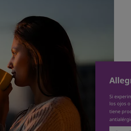
Alleg
Si experi
los ojos o
tiene pro
antialérg