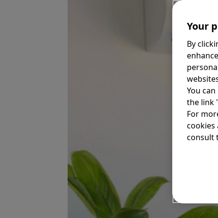
Your p
By click
enhance
personal
websites
You can 
the link
For more
cookies 
consult t