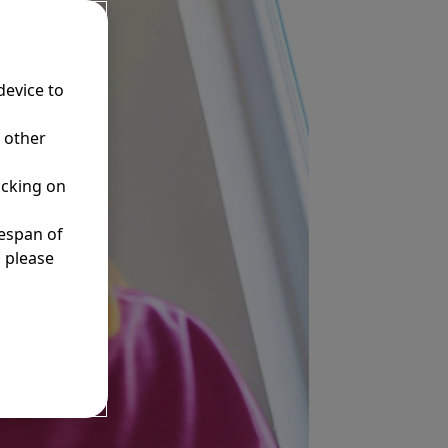
device to
r other
icking on
fespan of
, please