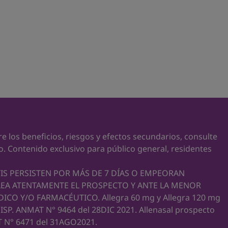
 Allenasal. *Opella dive YTD through Sept 2022. ** La dosi
 antihístaminico en 1 hora. Logrando el efecto de máximo 2-
 los beneficios, riesgos y efectos secundarios, consulte
. Contenido exclusivo para público general, residentes
TIS PERSISTEN POR MÁS DE 7 DÍAS O EMPEORAN
ility of second generation antihistamines. Drug Saf. 1999 M
LEA ATENTAMENTE EL PROSPECTO Y ANTE LA MENOR
CO Y/O FARMACÉUTICO. Allegra 60 mg y Allegra 120 mg
SP. ANMAT N° 9464 del 28DIC 2021. Allenasal prospecto
 N° 6471 del 31AGO2021.