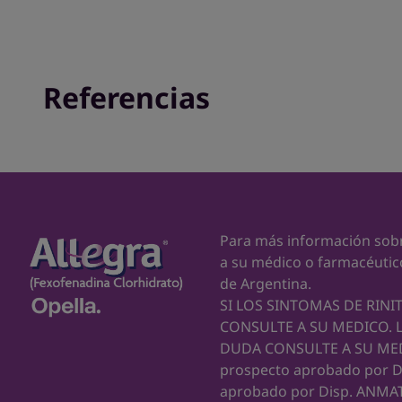
Referencias
1. Prospecto Aprobado Allegra 60 mg, Allegra 120 mg y
Flashcard Values YTD Dic 20 EU. **** Exhibe un efecto
Para más información sobre
a su médico o farmacéutico
de Argentina.
SI LOS SINTOMAS DE RINI
10. Potencia: Horak F, Stübner UP. Comparative tolerab
CONSULTE A SU MEDICO. 
DUDA CONSULTE A SU MEDI
prospecto aprobado por DI
aprobado por Disp. ANMAT