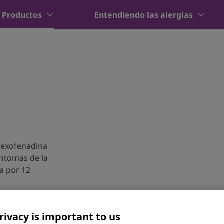
Productos
Entendiendo las alergias
 fexofenadina
íntomas de la
a por 12
rivacy is important to us