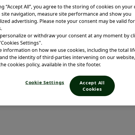
ing “Accept All”, you agree to the storing of cookies on your 
o de los síntomas de la aler
 site navigation, measure site performance and show you
ized advertising. Please note your consent may be valid fo
.
a**** logrando el efecto máximo a las 2 - 3 horas. Tratamie
personalize or withdraw your consent at any moment by cl
 "Cookies Settings".
 information on how we use cookies, including the total li
and the identity of third-parties intervening on our website
he cookies policy, available in the site footer.
Cookie Settings
Accept All
Cookies