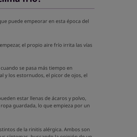
 que puede empeorar en esta época del
ezar, el propio aire frío irrita las vías
ce cuando se pasa más tiempo en
y los estornudos, el picor de ojos, el
eden estar llenas de ácaros y polvo,
a ropa guardada, lo que empieza por un
intos de la rinitis alérgica. Ambos son
e tus síntomas, buscando la opinión de un