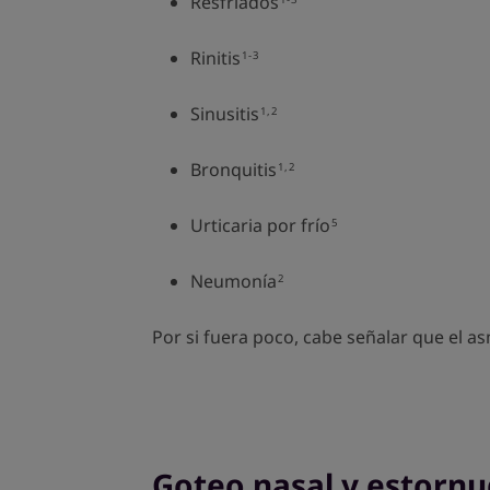
Resfriados
Rinitis
1-3
Sinusitis
1,2
Bronquitis
1,2
Urticaria por frío
5
Neumonía
2
Por si fuera poco, cabe señalar que el
Goteo nasal y estornud