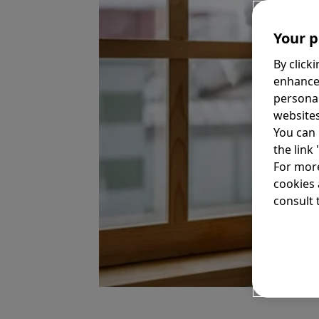
Your p
By click
enhance
personal
websites
You can 
the link
For more
cookies 
consult t