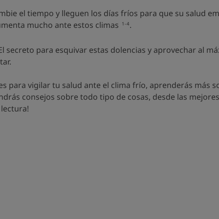
e el tiempo y lleguen los días fríos para que su salud empie
umenta mucho ante estos climas
.
1-4
El secreto para esquivar estas dolencias y aprovechar al máx
ar.
nes para vigilar tu salud ante el clima frío, aprenderás m
endrás consejos sobre todo tipo de cosas, desde las mejore
lectura!