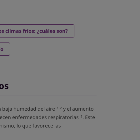
s climas fríos: ¿cuáles son?
ío
íos
la baja humedad del aire
y el aumento
1,2
ecen enfermedades respiratorias
. Este
2
ismo, lo que favorece las