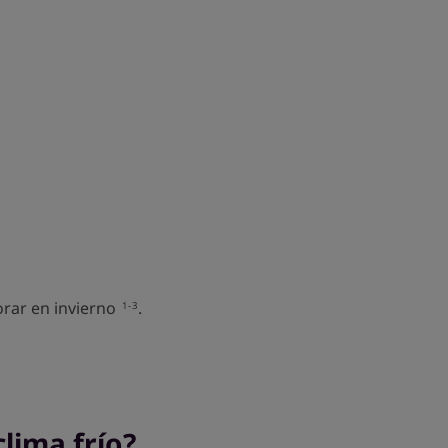
rar en invierno
.
1-3
lima frío?