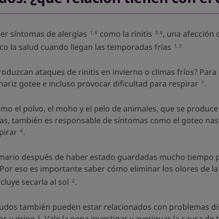
er síntomas de alergias
como la rinitis
, una afección
1,6
3,6
oco la salud cuando llegan las temporadas frías
1,3.
uzcan ataques de rinitis en invierno o climas fríos? Para emp
nariz gotee e incluso provocar dificultad para respirar
.
1
mo el polvo, el moho y el pelo de animales, que se produ
as, también es responsable de síntomas como el goteo nasal 
pirar
.
4
rmario después de haber estado guardadas mucho tiempo pu
 Por eso es importante saber cómo eliminar los olores de l
luye secarla al sol
.
2
nudos también pueden estar relacionados con problemas dist
os y gripe
. Vale la pena investigar y averiguar la causa d
6