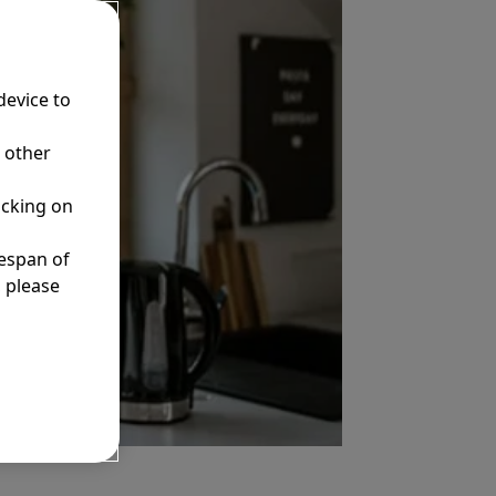
device to
r other
icking on
fespan of
, please