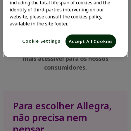
confiança.
including the total lifespan of cookies and the
identity of third-parties intervening on our
Por isso, reduzimos o valor de Allegra
website, please consult the cookies policy,
Adultos em até 30%* — uma decisão
available in the site footer.
permanente, não uma promoção.
Mesma fórmula, mesma eficácia e
Cookie Settings
Accept All Cookies
2
segurança comprovadas
, mas agora
mais acessível para os nossos
consumidores.
Para escolher Allegra,
não precisa nem
pensar.