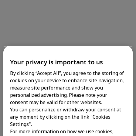
eficácia
e segurança comprovadas de sempre.
Tem reajuste que
Your privacy is important to us
®
Allegra
!
By clicking “Accept All”, you agree to the storing of
cookies on your device to enhance site navigation,
®
Há 26 anos, Allegra
tem ação 2x mais
measure site performance and show you
5
rápida**, por 24hr****
e sem dar
personalized advertising. Please note your
1
sono***
, para quem não pode parar
consent may be valid for other websites.
You can personalize or withdraw your consent at
por causa das alergias. E ouvindo
any moment by clicking on the link "Cookies
vocês, entendemos que o preço de
Settings".
Allegra precisava acompanhar essa
For more information on how we use cookies,