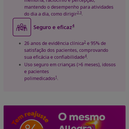
memória, raciocínio e percepção,
mantendo o desempenho para atividades
2,3
do dia a dia, como dirigir
.
4
Seguro e eficaz
2
26 anos de evidência clínica
e 95% de
satisfação dos pacientes, comprovando
4
sua eficácia e confiabilidade
.
Uso seguro em crianças (>6 meses), idosos
e pacientes
1
polimedicados
.