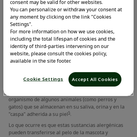
consent may be valid for other websites.
3
pequeñas criaturas tan especiales
.
You can personalize or withdraw your consent at
Sin embargo, cuando se trata de niños alérgicos, es
any moment by clicking on the link "Cookies
importante que los padres se preocupen de crear
Settings".
un entorno que no favorezca la proliferación de los
For more information on how we use cookies,
4-
alérgenos presentes en los animales de compañía
including the total lifespan of cookies and the
6
. También es importante tener cuidado cuando se
identity of third-parties intervening on our
tienen mascotas y cuando los niños entran en
website, please consult the cookies policy,
5
-
7
contacto con ellas
, además de contar con el apoyo
available in the site footer.
5
-
8
de determinados tratamientos
cuando sea
necesario.
Cookie Settings
Accept All Cookies
Todo esto es necesario porque los niños pueden ser
alérgicos a las proteínas producidas por el
organismo de algunos animales (como perros y
gatos) que se almacenan en su saliva, orina y en la
5
"caspa" adherida a su piel
.
Lo que ocurre es que estas sustancias alergénicas
pueden transferirse al pelo de la mascota y