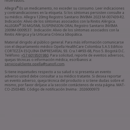
reservados.
®
Allegra
Es un medicamento, no exceder su consumo. Leer indicaciones
y contraindicaciones en la etiqueta. Si los síntomas persisten consulte a
su médico. Allegra 120mg Registro Sanitario INVIMA 2023 M-007439-R2.
Indicación: Alivio de los síntomas asociados con la Rinitis Alérgica.
®
ALLEGRA
30 MG/5ML SUSPENSION ORAL Registro Sanitario INVIMA
2009M-0009537. Indicación: Alivio de los síntomas asociados con la
Rinitis Alérgica y la Urticaria Crónica Idiopática.
Material dirigido al público general. Para más información comunicarse
con el departamento médico Opella HealthCare Colombia S.A.S Edificio
CORTEZZA ESQUINA EMPRESARIAL 93. Cra.14#93-68, Piso 5. Bogotá D.C.
Teléfono:
+57 6019501980
. Para solicitud, reporte de eventos adversos,
quejas técnicas o información médica, escríbanos a:
servicioalcliente.opella@sanofi.com
.
Si tiene inquietudes respecto a su salud o si presenta un evento
adverso usted debe consultar a su médico tratante. Si desea reportar
un evento adverso, queja técnica del producto o si tiene dudas sobre el
mismo, por favor diríjase a la sección contáctenos de esta página. MAT-
CO-2503485. Código de notificación Invima : 2026000973