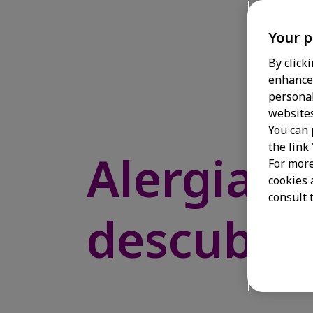
Your p
By click
enhance 
personal
websites
You can 
the link
Alergias 
For more
cookies 
consult t
descubre 