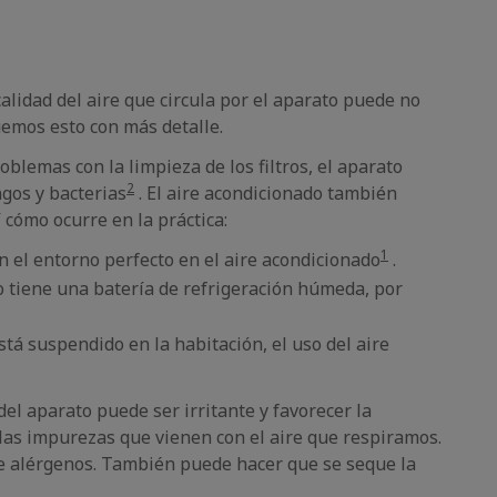
calidad del aire que circula por el aparato puede no
uemos esto con más detalle.
blemas con la limpieza de los filtros, el aparato
2
gos y bacterias
. El aire acondicionado también
í cómo ocurre en la práctica:
1
n el entorno perfecto en el aire acondicionado
.
o tiene una batería de refrigeración húmeda, por
stá suspendido en la habitación, el uso del aire
 del aparato puede ser irritante y favorecer la
 las impurezas que vienen con el aire que respiramos.
a de alérgenos. También puede hacer que se seque la