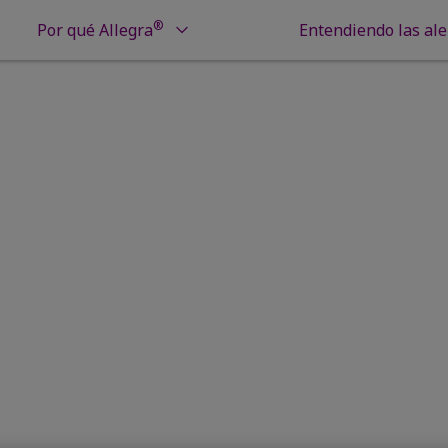
®
Por qué Allegra
Entendiendo las ale
s de alergia
Alergias y aire acondicionado: ¿provoca rinitis?