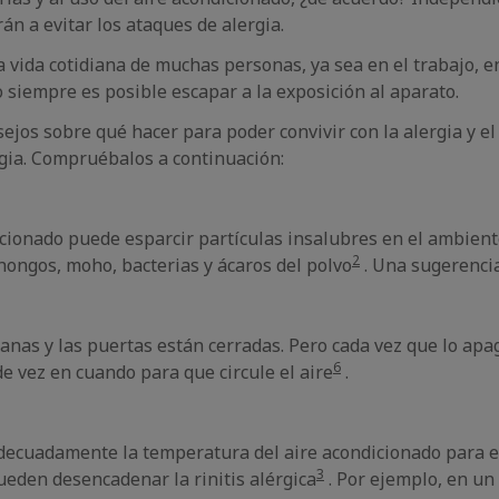
án a evitar los ataques de alergia.
la vida cotidiana de muchas personas, ya sea en el trabajo, en
o siempre es posible escapar a la exposición al aparato.
jos sobre qué hacer para poder convivir con la alergia y el
rgia. Compruébalos a continuación:
ionado puede esparcir partículas insalubres en el ambien
2
e hongos, moho, bacterias y ácaros del polvo
. Una sugerencia
anas y las puertas están cerradas. Pero cada vez que lo apag
6
e vez en cuando para que circule el aire
.
adecuadamente la temperatura del aire acondicionado para ev
3
ueden desencadenar la rinitis alérgica
. Por ejemplo, en un 