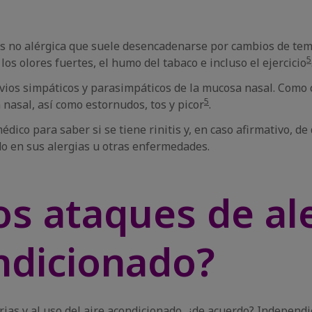
nitis no alérgica que suele desencadenarse por cambios de te
5
s olores fuertes, el humo del tabaco e incluso el ejercicio
vios simpáticos y parasimpáticos de la mucosa nasal. Como c
5
 nasal, así como estornudos, tos y picor
.
dico para saber si se tiene rinitis y, en caso afirmativo, de q
do en sus alergias u otras enfermedades.
os ataques de al
ondicionado?
atorias y al uso del aire acondicionado, ¿de acuerdo? Indepe