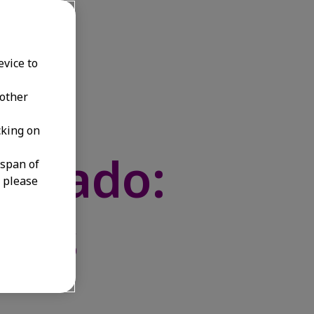
evice to
 other
cking on
cionado:
espan of
, please
itis