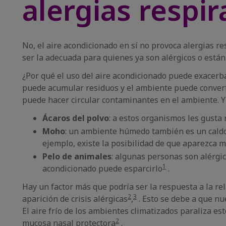
alergias respir
No, el aire acondicionado en sí no provoca alergias re
ser la adecuada para quienes ya son alérgicos o están
¿Por qué el uso del aire acondicionado puede exacerbar
puede acumular residuos y el ambiente puede converti
puede hacer circular contaminantes en el ambiente. Y
Ácaros del polvo
: a estos organismos les gusta
Moho
: un ambiente húmedo también es un caldo 
ejemplo, existe la posibilidad de que aparezca 
Pelo de animales
: algunas personas son alérgic
1
acondicionado puede esparcirlo
.
Hay un factor más que podría ser la respuesta a la rela
2
3
aparición de crisis alérgicas
,
. Esto se debe a que nu
El aire frío de los ambientes climatizados paraliza e
2
mucosa nasal protectora
.