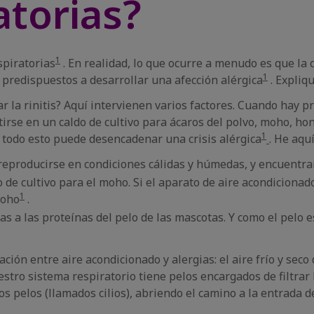
atorias?
1
spiratorias
. En realidad, lo que ocurre a menudo es que la 
1
 predispuestos a desarrollar una afección alérgica
. Expliq
 la rinitis? Aquí intervienen varios factores. Cuando hay pro
rse en un caldo de cultivo para ácaros del polvo, moho, hon
1
 todo esto puede desencadenar una crisis alérgica
. He aqu
 reproducirse en condiciones cálidas y húmedas, y encuentra
de cultivo para el moho. Si el aparato de aire acondicionad
1
moho
.
as a las proteínas del pelo de las mascotas. Y como el pelo e
ción entre aire acondicionado y alergias: el aire frío y seco
estro sistema respiratorio tiene pelos encargados de filtrar
stos pelos (llamados cilios), abriendo el camino a la entrad