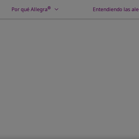
®
Por qué Allegra
Entendiendo las ale
afrontar las alergias
Urticaria Colinérgica