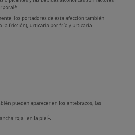
es o picantes y las bebidas alcohólicas son factores
4
orporal
.
mente, los portadores de esta afección también
 fricción), urticaria por frío y urticaria
ambién pueden aparecer en los antebrazos, las
1
ancha roja" en la piel
.