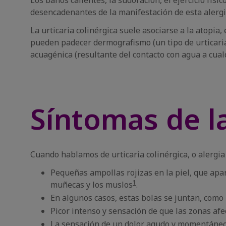
Los baños calientes, la sudoración, el ejercicio físi
desencadenantes de la manifestación de esta alerg
La urticaria colinérgica suele asociarse a la atopia,
pueden padecer dermografismo (un tipo de urticaria fí
acuagénica (resultante del contacto con agua a cua
Síntomas de la
Cuando hablamos de urticaria colinérgica, o alergia 
Pequeñas ampollas rojizas en la piel, que apar
1
muñecas y los muslos
.
En algunos casos, estas bolas se juntan, como 
Picor intenso y sensación de que las zonas afe
La sensación de un dolor agudo y momentáneo