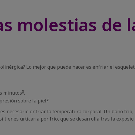
as molestias de l
 colinérgica? Lo mejor que puede hacer es enfriar el esquele
8
os minutos
.
8
presión sobre la piel
.
a, es necesario enfriar la temperatura corporal. Un baño frío
 tienes urticaria por frío, que se desarrolla tras la exposi