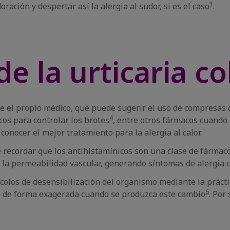
1
ación y despertar así la alergia al sudor, si es el caso
.
e la urticaria co
ece el propio médico, que puede sugerir el uso de compresas d
4
cos para controlar los brotes
, entre otros fármacos cuando 
nocer el mejor tratamiento para la alergia al calor.
e recordar que los antihistamínicos son una clase de fármaco
la permeabilidad vascular, generando síntomas de alergia c
colos de desensibilización del organismo mediante la práctic
6
e de forma exagerada cuando se produzca este cambio
. Por