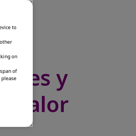
evice to
 other
cking on
ué es y
espan of
, please
al calor