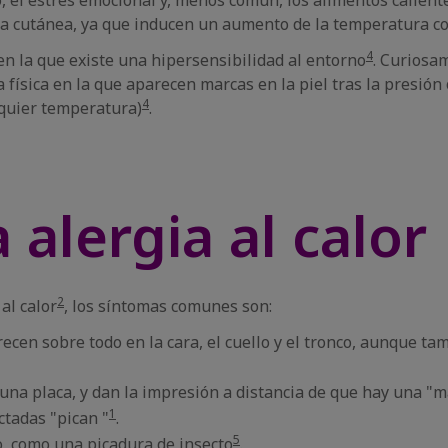
co, el estrés emocional y, menos común, los alimentos calient
ia cutánea, ya que inducen un aumento de la temperatura c
4
 en la que existe una hipersensibilidad al entorno
. Curiosa
sica en la que aparecen marcas en la piel tras la presión o la
4
lquier temperatura)
.
 alergia al calor
2
al calor
, los síntomas comunes son:
ecen sobre todo en la cara, el cuello y el tronco, aunque t
una placa, y dan la impresión a distancia de que hay una "m
1
ctadas "pican "
.
5
, como una picadura de insecto
.