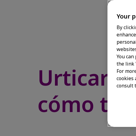
Your p
By click
enhance 
personal
websites
You can 
the link
Urticaria 
For more
cookies 
consult t
cómo trata