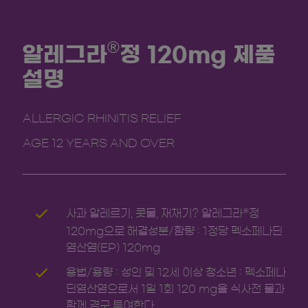
®
알레그라
정 120mg 제품
설명
ALLERGIC RHINITIS RELIEF
AGE 12 YEARS AND OVER
사과 알레르기, 콧물, 재채기? 알레그라
정
®
120mg으로 해결성분/함량 : 1정당 펙소페나딘
염산염(EP) 120mg
용법/용량 : 성인 및 12세 이상 청소년 : 펙소페나
딘염산염으로서 1일 1회 120 mg을 식사전 물과
함께 경구 투여한다.