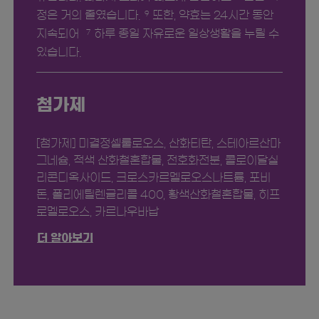
정은 거의 줄였습니다.
또한, 약효는 24시간 동안
9
지속되어
하루 종일 자유로운 일상생활을 누릴 수
7
있습니다.
첨가제
[첨가제] 미결정셀룰로오스, 산화티탄, 스테아르산마
그네슘, 적색 산화철혼합물, 전호화전분, 콜로이달실
리콘디옥사이드, 크로스카르멜로오스나트륨, 포비
돈, 폴리에틸렌글리콜 400, 황색산화철혼합물, 히프
로멜로오스, 카르나우바납
더 알아보기