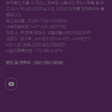
부작용이 있을 수 있으니 첨부된 사용상의 주의사항을 잘 읽
4. Thomas B et al. Next generation
고 의사, 약사와 상의하십시오. 인터넷 의약품 판매행위는 불
antihistamines therapeutic rationale
법입니다.
accomplishments and advances. Expert
광고심의필 : 2025-1760-000500
Opinion on Investigational Drugs.
내부리뷰번호: MAT-KR-2501792
2002.11(6);807-817
제조사: (주)한독 판매사: 오펠라헬스케어코리아(주)
5. Meltzer EO et al. Once daily fexofenadine
대표자 : 강지욱, JAMES EDWARD JARRETT
HCl improves quality of life and reduces
KEANE (제임스에드워드자레트킨)
work and activity impairment in patients
사업자등록번호 : 172-88-01879
with seasonal allergic rhinitis. Mayo Clin
Proc. 1999.84(4);311-317
문의 및 연락처
:
080-050-3535
6. Bousquet J et al. Allergic Rhinitis. Nat Rev
Dis Primers. 2020.6(95);1-17
7. Peter H et al. Double-blind, placebo-
controlled study. Comparing the efficacy
and safety of fexofenadine and cetirizine in
seasonal AR. J ALLERGY CLIN IMMUNOL.
1999.104(5);927-933