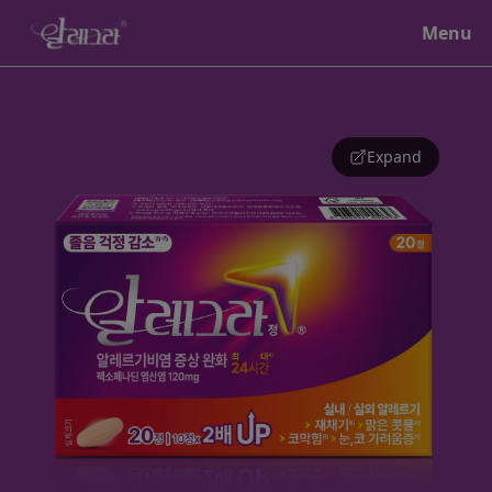
Close
Menu
홈
Expand
®
알레그라
특징
제품정보
알레르기의 이해
브랜드 가치