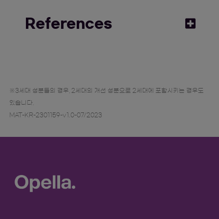
References
1. Mark E et al. Efficacy and tolerability of 2nd
and 3rd gen antihistamines. ANNALS OF
ALLERGY, ASTHMA & IMMUNOL.
※3세대 성분들의 경우, 2세대의 개선 성분으로 2세대에 포함시키는 경우도
2010.104;518–522
있습니다.
MAT-KR-2301159-v1.0-07/2023
2. Fein MN et al. CSACI position
statement_Newer generation H1-
antihistamines (3rd generation) are safer
than first-generation H1-antihistamines.
Allergy Asthma Clin Immunol. 2019.15(61);1-6
3. Anne K et al. Second-and third-generation
antihistamines. DERMATOLOGIC THERAPY.
2000.13;327–336