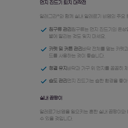
먼지 진드기 퇴치 대작전
알레그라
와 함께 실내 알레르기 비염의 주요
®
침구류 관리
침구류는 먼지 진드기의 온상입
볕에 말리는 것도 잊지 마세요.
카펫 및 커튼 관리
바닥 전체를 덮는 카펫과
드를 사용하는 것이 좋습니다.
청결 유지
바닥과 가구 위 먼지를 꼼꼼히 
습도 관리
먼지 진드기는 습한 환경을 좋아
실내 곰팡이
알레르기비염을 일으키는 흔한 실내 곰팡이와 흰
수 있을 것입니다.