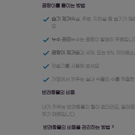
곰팡이를 줄이는 방법
습기 제거
욕실, 주방, 지하실 등 습기가
요.
누수 관리
누수는 곰팡이 발생의 주범입니다
곰팡이 제거
물과 세제, 또는 5% 차아염
제습기를 사용해 보세요.
가정에서 키우는 실내 식물의 수를 적절한
반려동물의 비듬
내가 키우는 반려동물이 털이 없더라도, 알레르겐
하기 때문입니다.
반려동물의 비듬을 관리하는 방법
3