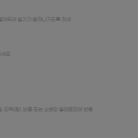
을 열어두어 습기가 빠져나가도록 하세
세요.
 타액(침), 비듬 또는 소변의 알레르겐에 반응