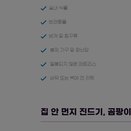
실내 식물
반려동물
베개 및 침구류
봉제 가구 및 장난감
밀봉되지 않은 매트리스
바닥 또는 벽에 건 카펫
집 안 먼지 진드기, 곰팡