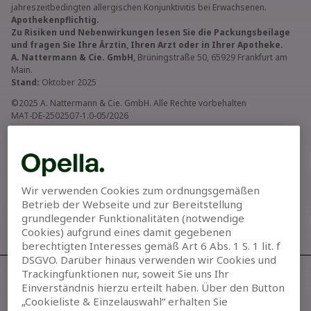
jahreszeitbedingten allergischen Konjunktivitis bei Erwachsenen.
Apothekenpflichtig.
Zu Risiken und Nebenwirkungen lesen Sie die Packungsbeilage
und fragen Sie Ihre Ärztin, Ihren Arzt oder in Ihrer Apotheke.
A. Nattermann & Cie. GmbH,
Brüningstraße 50, 65929 Frankfurt am
Main.
Stand:
Oktober 2025
©2025 A. Nattermann & Cie. GmbH. Alle Rechte vorbehalten
MAT-DE-2502507-1.0-05/2026
Wir verwenden Cookies zum ordnungsgemäßen
Betrieb der Webseite und zur Bereitstellung
grundlegender Funktionalitäten (notwendige
Cookies) aufgrund eines damit gegebenen
berechtigten Interesses gemäß Art 6 Abs. 1 S. 1 lit. f
DSGVO. Darüber hinaus verwenden wir Cookies und
Trackingfunktionen nur, soweit Sie uns Ihr
Allegra® kaufen
Einverständnis hierzu erteilt haben. Über den Button
„Cookieliste & Einzelauswahl“ erhalten Sie