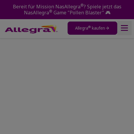
®
Bereit für Mission NasAllegra
? Spiele jetzt das
®
NasAllegra
Game "Pollen Blaster"
🎮
®
Allegra
kaufen
Produkte
Home
Allergien verstehen
Allergien im Sommer
®
Über Allegra
Allergien verstehen
Pollenvorhersage