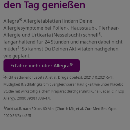
den Tag genießen
®
Allegra
Allergietabletten lindern Deine
Allergiesymptome bei Pollen-, Hausstaub-, Tierhaar-
3
Allergie und Urticaria (Nesselsucht) schnell
,
langanhaltend für 24 Stunden und machen dabei nicht
1
müder
! So kannst Du Deinen Aktivitäten nachgehen,
wie geplant.
®
Erfahre mehr über Allegra
1
Nicht-sedierend [Leceta A, et al. Drugs Context. 2021;10:2021-5-1].
Müdigkeit & Schläfrigkeit mit vergleichbarer Häufigkeit wie unter Placebo.
Studie mit wirkstoffgleichem Präparat durchgeführt [Kuna P, et al. Clin Exp
Allergy. 2009; 39(9):1338-47].
3
Wirkt i.d.R. nach 30 bis 60 Min. [Church MK, et al. Curr Med Res Opin.
2020;36(3):445ff]