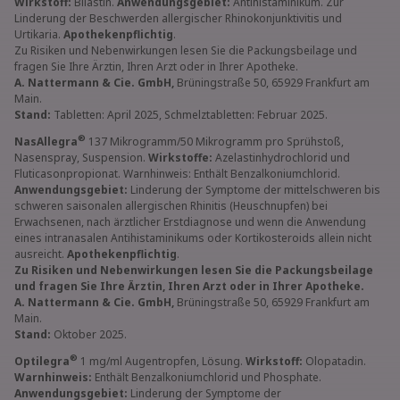
Wirkstoff:
Bilastin.
Anwendungsgebiet:
Antihistaminikum. Zur
Linderung der Beschwerden allergischer Rhinokonjunktivitis und
Urtikaria.
Apothekenpflichtig
.
Zu Risiken und Nebenwirkungen lesen Sie die Packungsbeilage und
fragen Sie Ihre Ärztin, Ihren Arzt oder in Ihrer Apotheke.
A. Nattermann & Cie. GmbH,
Brüningstraße 50, 65929 Frankfurt am
Main.
Stand:
Tabletten: April 2025, Schmelztabletten: Februar 2025.
®
NasAllegra
137 Mikrogramm/50 Mikrogramm pro Sprühstoß,
Nasenspray, Suspension.
Wirkstoffe:
Azelastinhydrochlorid und
Fluticasonpropionat. Warnhinweis: Enthält Benzalkoniumchlorid.
Anwendungsgebiet:
Linderung der Symptome der mittelschweren bis
schweren saisonalen allergischen Rhinitis (Heuschnupfen) bei
Erwachsenen, nach ärztlicher Erstdiagnose und wenn die Anwendung
eines intranasalen Antihistaminikums oder Kortikosteroids allein nicht
ausreicht.
Apothekenpflichtig
.
Zu Risiken und Nebenwirkungen lesen Sie die Packungsbeilage
und fragen Sie Ihre Ärztin, Ihren Arzt oder in Ihrer Apotheke.
A. Nattermann & Cie. GmbH,
Brüningstraße 50, 65929 Frankfurt am
Main.
Stand:
Oktober 2025.
®
Optilegra
1 mg/ml Augentropfen, Lösung.
Wirkstoff:
Olopatadin.
Warnhinweis:
Enthält Benzalkoniumchlorid und Phosphate.
Anwendungsgebiet:
Linderung der Symptome der