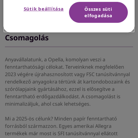
Sütik beállítása
Összes süti
elfogadása
Csomagolás
Anyavállalatunk, a Opella, komolyan veszi a
fenntarthatósági célokat. Terveinknek megfelelően
2023 végére újrahasznosított vagy FSC tanúsítvánnyal
rendelkező anyagokra tértünk át kartondobozaink és
szórólapjaink gyártásához, ezzel is elősegítve a
fenntartható erdőgazdálkodást. A csomagolást is
minimalizáljuk, ahol csak lehetséges.
Mi a 2025-ös célunk? Minden papír fenntartható
forrásból származzon. Egyes amerikai Allegra
termékek már most is SFI tanúsítvánnyal ellátott