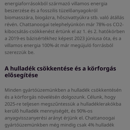
energiaforrásokból származó villamos energia
beszerzése és a fosszilis tüzelőanyagokról
biomasszára, biogázra, hőszivattyúkra stb. való átállás
révén. Chattanoogai telephelyünkön már 78%-os CO2-
kibocsátás-csökkenést értünk el az 1. és 2. hatókörben
a 2019-es bázisértékhez képest 2023 júniusa óta, és a
villamos energia 100%-át már megújuló forrásból
szerezzük be.
A hulladék csökkentése és a körforgás
elősegítése
Minden gyártóüzemünkben a hulladék csökkentésén
és a körforgás növelésén dolgozunk. Célunk, hogy
2025-re teljesen megszűntessük a hulladéklerakókba
kerülő hulladék mennyiségét, és 90%-os
anyagvisszanyerési arányt érjünk el. Chattanoogai
gyártóüzemünkben még mindig csak 4% hulladék