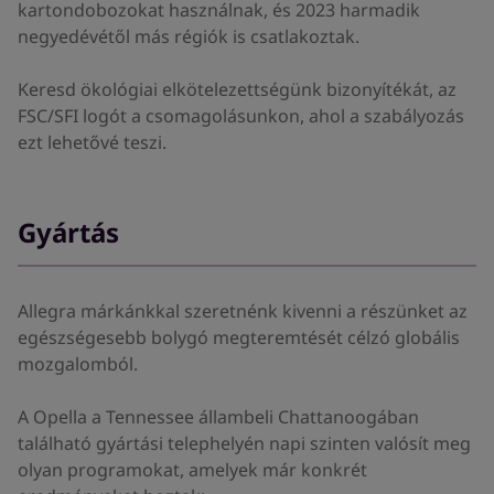
kartondobozokat használnak, és 2023 harmadik
negyedévétől más régiók is csatlakoztak.
Keresd ökológiai elkötelezettségünk bizonyítékát, az
FSC/SFI logót a csomagolásunkon, ahol a szabályozás
ezt lehetővé teszi.
Gyártás
Allegra márkánkkal szeretnénk kivenni a részünket az
egészségesebb bolygó megteremtését célzó globális
mozgalomból.
A Opella a Tennessee állambeli Chattanoogában
található gyártási telephelyén napi szinten valósít meg
olyan programokat, amelyek már konkrét