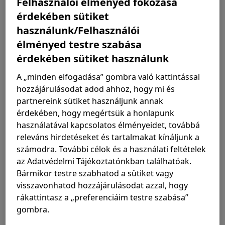
Felhasználói élményed fokozása
fexofenadinban, található szelektív perifériás H1-
érdekében sütiket
blokkoló segítségével kiszabadulhatunk ebből az
használunk/Felhasználói
állapotból. A fexofenadin egy második generációs,
élményed testre szabása
nem szedáló hatású antihisztamin, amely nem jut át a
vér-agy gáton*.
érdekében sütiket használunk
A „minden elfogadása” gombra való kattintással
A Opellanál fontosnak tartjuk az átláthatóságot, ezért
hozzájárulásodat adod ahhoz, hogy mi és
minden egyes terméknél pontosan feltűntetjük az
partnereink sütiket használjunk annak
összetevőket, hogy rendelkezz a megfelelő termék
érdekében, hogy megértsük a honlapunk
kiválasztásához szükséges információkkal.
használatával kapcsolatos élményeidet, továbbá
releváns hirdetéseket és tartalmakat kínáljunk a
számodra. További célok és a használati feltételek
az Adatvédelmi Tájékoztatónkban találhatóak.
Bármikor testre szabhatod a sütiket vagy
visszavonhatod hozzájárulásodat azzal, hogy
rákattintasz a „preferenciáim testre szabása”
gombra.