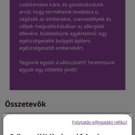
Hol kapható
csökkentése iránt, és gondoskodunk
arról, hogy termékeink továbbra is
segítsék az embereket, szenvedélyeik és
céljaik megvalósításában az allergiáik
ellenére. Küldetésünk egyértelmű: egy
egészségesebb bolygót építeni,
egészségesebb emberekért.
Tegyünk együtt a változásért! Teremtsünk
együtt egy zöldebb jövőt!
Összetevők
Folytatás elfogadás nélkül
Az allergia képes megbénítani a mindennapjainkat.
Szerencsére az Allegra hatóanyagában, a