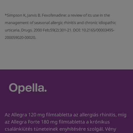
*Simpson K, Jarvis B. Fexofenadine: a review of its use in the
management of seasonal allergic rhinitis and chronic idiopathic
urticaria. Drugs. 2000 Feb;59(2):301-21. DOI: 10.2165/00003495-
200059020-00020.
Az Allegra 120 mg filmtabletta az allergiás rhinitis, míg
az Allegra Forte 180 mg filmtabletta a krónikus
csalánkiütés tüneteinek enyhítésére szolgál. Vény