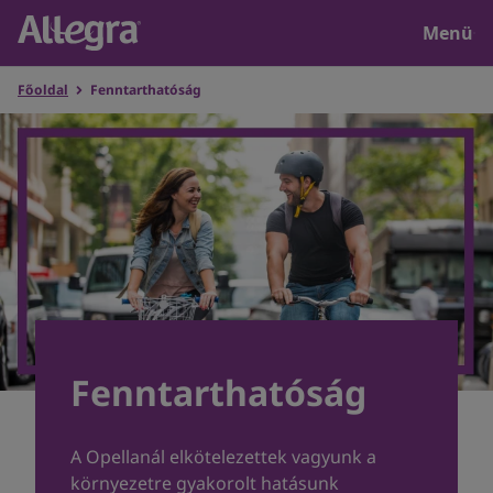
Bezár
Menü
Főoldal
Fenntarthatóság
Főoldal
®
Miért válaszd az Allegrát
?
Termékek
Mindent az allergiáról
Fenntarthatóság
Értékeink
A Opellanál elkötelezettek vagyunk a
környezetre gyakorolt hatásunk