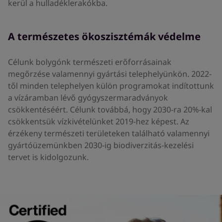
kerül a hulladéklerakókba.
A természetes ökoszisztémák védelme
Célunk bolygónk természeti erőforrásainak
megőrzése valamennyi gyártási telephelyünkön. 2022-
től minden telephelyen külön programokat indítottunk
a vízáramban lévő gyógyszermaradványok
csökkentéséért. Célunk továbbá, hogy 2030-ra 20%-kal
csökkentsük vízkivételünket 2019-hez képest. Az
érzékeny természeti területeken található valamennyi
gyártóüzemünkben 2030-ig biodiverzitás-kezelési
tervet is kidolgozunk.