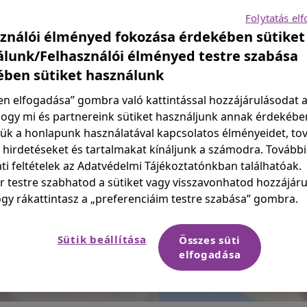
Folytatás el
ználói élményed fokozása érdekében sütiket
lunk/Felhasználói élményed testre szabása
ében sütiket használunk
n elfogadása” gombra való kattintással hozzájárulásodat 
ogy mi és partnereink sütiket használjunk annak érdekébe
ük a honlapunk használatával kapcsolatos élményeidet, to
 hirdetéseket és tartalmakat kínáljunk a számodra. További
ti feltételek az Adatvédelmi Tájékoztatónkban találhatóak.
 testre szabhatod a sütiket vagy visszavonhatod hozzájár
ogy rákattintasz a „preferenciáim testre szabása” gombra.
Sütik beállítása
Összes süti
elfogadása