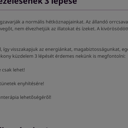
kezelésének 3 lépése
gzavarják a normális hétköznapjainkat. Az állandó orrcsava
gőt, nem élvezhetjük az illatokat és ízeket. A kivörösödött
ell, így visszakapjuk az energiánkat, magabiztosságunkat, e
atékony küzdelem 3 lépését érdemes nekünk is megfontolni:
 csak lehet!
tünetek enyhítésére!
terápia lehetőségéről!