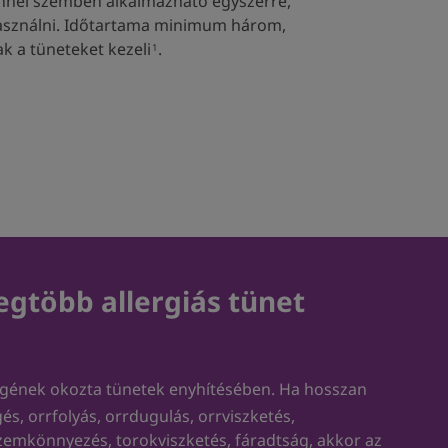
énnel szemben alkalmazható egyszerre,
 használni. Időtartama minimum három,
k a tüneteket kezeli
.
1
legtöbb allergiás tünet
lergének okozta tünetek enyhítésében. Ha hosszan
és, orrfolyás, orrdugulás, orrviszketés,
zemkönnyezés, torokviszketés, fáradtság, akkor az