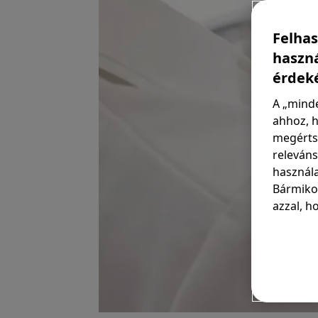
Felhas
haszná
érdek
A „minde
ahhoz, h
megérts
releváns
használa
Bármikor
azzal, h