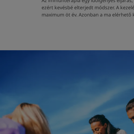
Az immunterápia egy időigényes eljárás
ezért kevésbé elterjedt módszer. A keze
maximum öt év. Azonban a ma elérhető ke