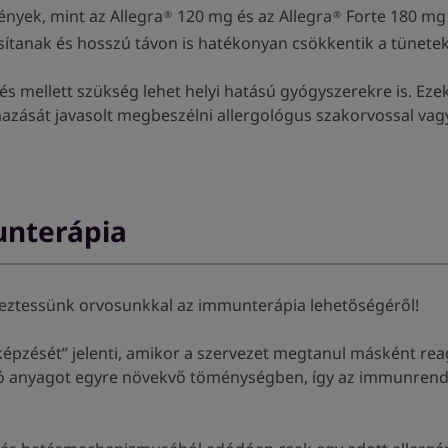
nyek, mint az Allegra
120 mg és az Allegra
Forte 180 mg 
®
®
ítanak és hosszú távon is hatékonyan csökkentik a tünetek
és mellett szükség lehet helyi hatású gyógyszerekre is. Ez
zását javasolt megbeszélni allergológus szakorvossal vag
unterápia
eztessünk orvosunkkal az immunterápia lehetőségéről!
zését” jelenti, amikor a szervezet megtanul másként reagá
áltó anyagot egyre növekvő töménységben, így az immunrend