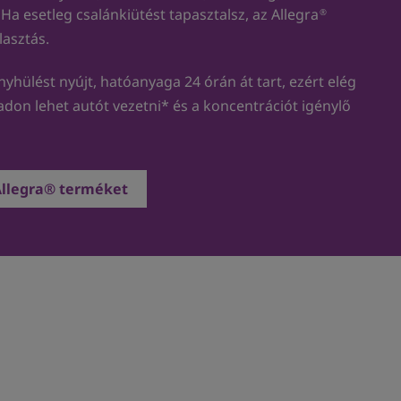
Ha esetleg csalánkiütést tapasztalsz, az Allegra
®
lasztás.
yhülést nyújt, hatóanyaga 24 órán át tart, ezért elég
badon lehet autót vezetni* és a koncentrációt igénylő
Allegra® terméket