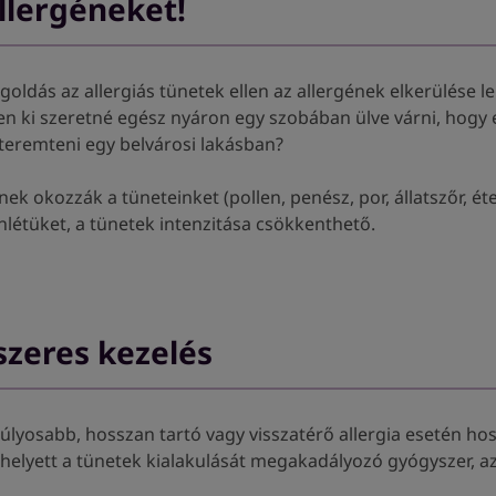
allergéneket!
ldás az allergiás tünetek ellen az allergének elkerülése l
en ki szeretné egész nyáron egy szobában ülve várni, hogy
teremteni egy belvárosi lakásban?
ek okozzák a tüneteinket (pollen, penész, por, állatszőr, ét
enlétüket, a tünetek intenzitása csökkenthető.
szeres kezelés
 súlyosabb, hosszan tartó vagy visszatérő allergia esetén ho
 helyett a tünetek kialakulását megakadályozó gyógyszer, az