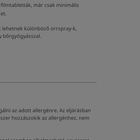
filmtabletták, már csak minimális
et.
ek lehetnek különböző orrspray-k,
y bőrgyógyásszal.
lni az adott allergénre. Az eljárásban
szer hozzászokik az allergénhez, nem