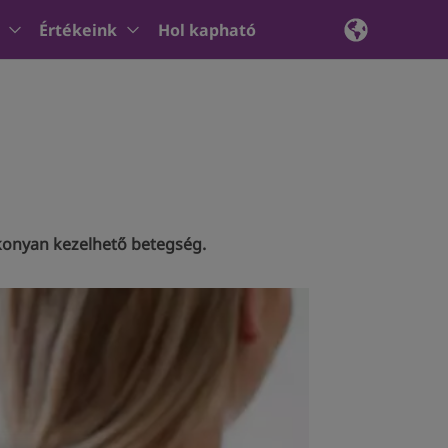
Értékeink
Hol kapható
ékonyan kezelhető betegség.