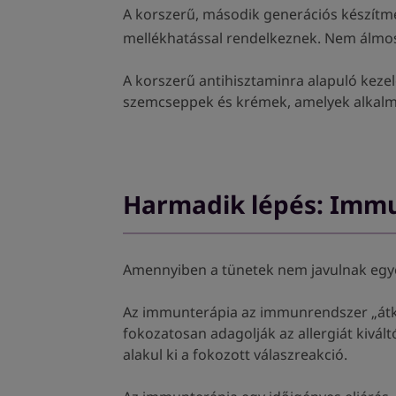
A korszerű, második generációs készítmé
mellékhatással rendelkeznek. Nem álmos
A korszerű antihisztaminra alapuló kezel
szemcseppek és krémek, amelyek alkalma
Harmadik lépés: Imm
Amennyiben a tünetek nem javulnak egy
Az immunterápia az immunrendszer „átkép
fokozatosan adagolják az allergiát kiv
alakul ki a fokozott válaszreakció.