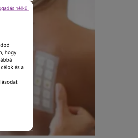
fogadás nélkül
adod
n, hogy
vábbá
 célok és a
ulásodat