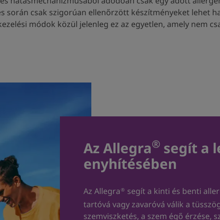
, és hatásmechanizmusából adódóan csak egy adott allerg
lés során csak szigorúan ellenőrzött készítményeket lehet
zelési módok közül jelenleg ez az egyetlen, amely nem csa
®
Az Allegra
segít a 
enyhítésében
Az Allegra
segít a kinti és benti al
®
tartóvá vagy zavaróvá válik a tüsszög
szemviszketés, a szem égő érzése, s