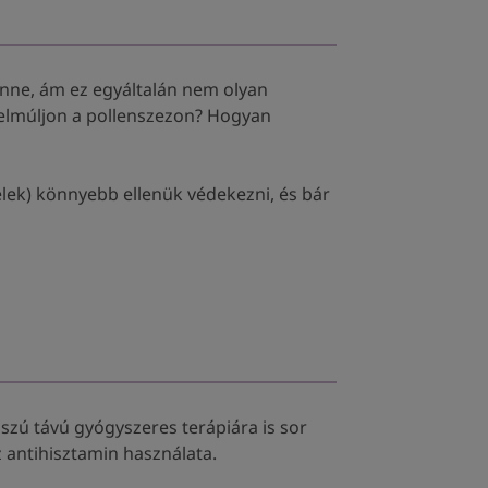
enne, ám ez egyáltalán nem olyan
 elmúljon a pollenszezon? Hogyan
elek) könnyebb ellenük védekezni, és bár
sszú távú gyógyszeres terápiára is sor
 antihisztamin használata.