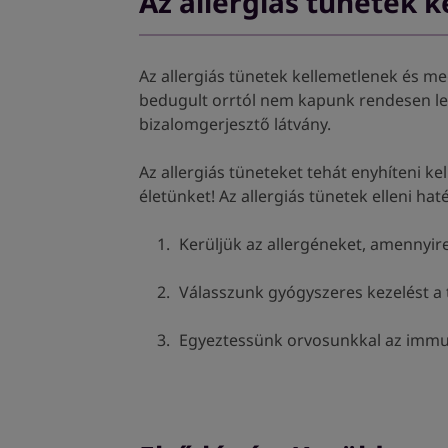
Az allergiás tünetek 
Az allergiás tünetek kellemetlenek és me
bedugult orrtól nem kapunk rendesen leve
bizalomgerjesztő látvány.
Az allergiás tüneteket tehát enyhíteni k
életünket! Az allergiás tünetek elleni h
Kerüljük az allergéneket, amennyire
Válasszunk gyógyszeres kezelést a 
Egyeztessünk orvosunkkal az immun