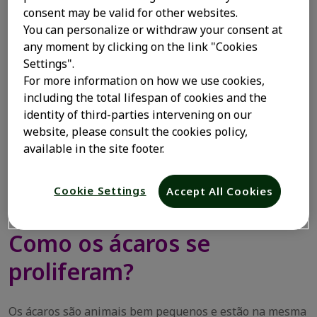
doença que provoca sintomas em quase 30% dos
consent may be valid for other websites.
2
adolescentes brasileiros
.
You can personalize or withdraw your consent at
any moment by clicking on the link "Cookies
Os ácaros são frequentemente encontrados em casacos,
Settings".
cobertores e roupas de cama que ficam guardados no
For more information on how we use cookies,
armário durante o verão e são utilizados no outono e no
including the total lifespan of cookies and the
inverno. Por isso, é importante conhecer os principais
identity of third-parties intervening on our
sintomas causados pela alergia a ácaros, saber como se
website, please consult the cookies policy,
proteger e ajudar a sua família a evitar esses bichinhos
available in the site footer.
tão pequenos, quase invisíveis. Por isso, separamos
algumas informações bem importantes para você!
Confira!
Cookie Settings
Accept All Cookies
Como os ácaros se
proliferam?
Os ácaros são animais bem pequenos e estão na mesma