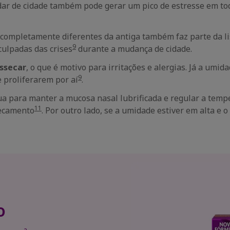
 de cidade também pode gerar um pico de estresse em todos
ompletamente diferentes da antiga também faz parte da lis
9
culpadas das crises
durante a mudança de cidade.
essecar
, o que é motivo para irritações e alergias. Já a um
9
 proliferarem por aí
.
ua para manter a mucosa nasal lubrificada e regular a temp
11
secamento
. Por outro lado, se a umidade estiver em alta e 
o