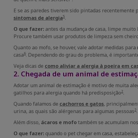
E se as paredes tiverem sido pintadas recentemente 
5
sintomas de alergia
.
O que fazer:
antes da mudança de casa, limpe muito
Procure também usar produtos de limpeza sem cheiro 
Quanto ao mofo, se houver, vale adotar medidas para
6
casa
. Dependendo do grau do problema, é importante
Veja dicas de
como aliviar a alergia à poeira em ca
2. Chegada de um animal de estima
Adotar um animal de estimação é motivo de muita aleg
2
gatilhos para alergia quando há predisposição
.
Quando falamos de
cachorros e gatos
, principalmen
2
urina, as quais são alérgenas para algumas pessoas
.
Além disso,
ácaros e mofo
também se acumulam nos p
O que fazer:
quando o pet chegar em casa, estabele