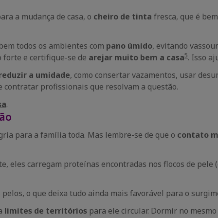
para a mudança de casa, o
cheiro de tinta
fresca, que é bem 
 bem todos os ambientes com
pano úmido
, evitando vassou
5
forte e certifique-se de
arejar muito bem a casa
. Isso aj
reduzir a umidade
, como consertar vazamentos, usar desum
 contratar profissionais que resolvam a questão.
sa
.
ção
ria para a família toda. Mas lembre-se de que o
contato m
te, eles carregam proteínas encontradas nos flocos de pele (
elos, o que deixa tudo ainda mais favorável para o surgi
ça
limites de territórios
para ele circular. Dormir no mesmo