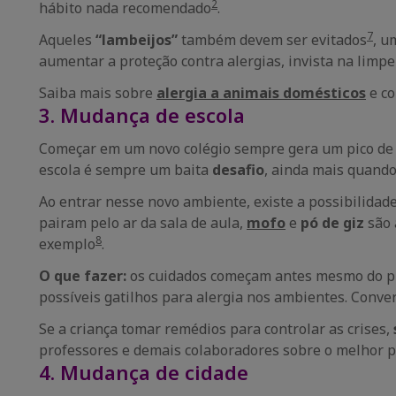
2
hábito nada recomendado
.
7
Aqueles
“lambeijos”
também devem ser evitados
, u
aumentar a proteção contra alergias, invista na limp
Saiba mais sobre
alergia a animais domésticos
e co
3. Mudança de escola
Começar em um novo colégio sempre gera um pico de es
escola é sempre um baita
desafio
, ainda mais quando
Ao entrar nesse novo ambiente, existe a possibilidade
pairam pelo ar da sala de aula,
mofo
e
pó de giz
são 
8
exemplo
.
O que fazer:
os cuidados começam antes mesmo do prim
possíveis gatilhos para alergia nos ambientes. Conve
Se a criança tomar remédios para controlar as crises,
professores e demais colaboradores sobre o melhor p
4. Mudança de cidade