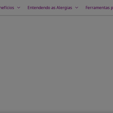
efícios
Entendendo as Alergias
Ferramentas p
danças na rotina causam alergias em crianças?