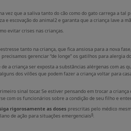
ma vez que a saliva tanto do cão como do gato carrega a tal
eza e escovação do animal2 e garanta que a criança lave a m
mo evitar crises nas crianças.
tresse tanto na criança, que fica ansiosa para a nova fase
 precisamos gerenciar “de longe” os gatilhos para alergia d
 de a criança ser exposta a substâncias alérgenas com as qu
alguns dos vilões que podem fazer a criança voltar para casa
eiro sinal tocar. Se estiver pensando em trocar a criança 
rse com os funcionários sobre a condição de seu filho e en
siga rigorosamente as doses
prescritas pelo médico mesm
8
lano de ação para situações emergenciais
.