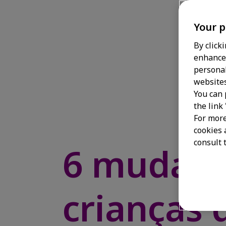
Your p
By click
enhance 
personal
websites
You can 
the link
For more
cookies 
consult t
6 mudanç
crianças 