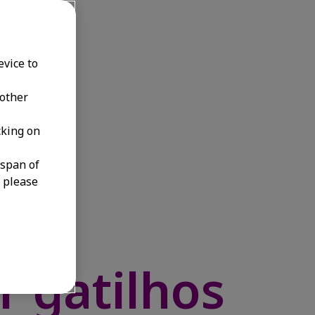
evice to
 other
cking on
espan of
, please
das
r gatilhos