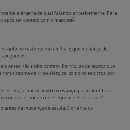
 proteína alérgena da qual falamos anteriormente. Para
7
ão após ter contato com o mascote
.
, quanto no restante da família. É que mudança de
os pequenos.
ais antes não tinha contato. Partículas de ácaros que
 com sintoma de crise alérgica, como os espirros, por
de escola, primeiro
visite o espaço
para identificar
8
tenda qual é a conduta que seguem nesses casos
.
o antes da mudança de escola. E oriente os