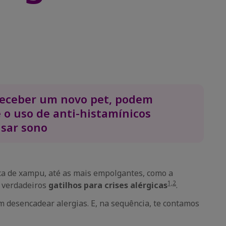
 receber um novo pet, podem
e o uso de anti-histamínicos
usar sono
ca de xampu, até as mais empolgantes, como a
1,2
r verdadeiros
gatilhos para crises alérgicas
.
 desencadear alergias. E, na sequência, te contamos