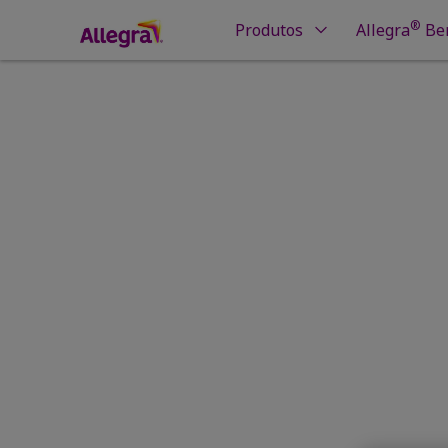
®
Produtos
Allegra
Ben
Início
Entendendo as alergias
Como as mu