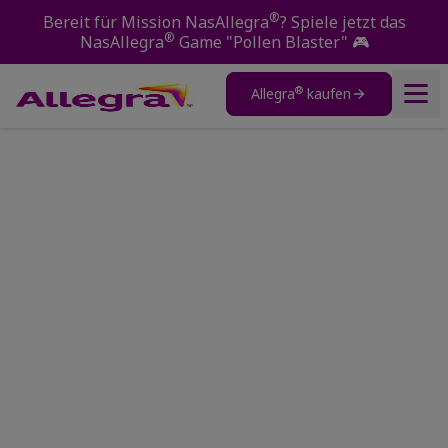
®
Bereit für Mission NasAllegra
? Spiele jetzt das
®
NasAllegra
Game "Pollen Blaster"
🎮
®
Allegra
kaufen
Produkte
Home
Allergien verstehen
®
Über Allegra
Allergie in der Schwangerschaft
Allergien verstehen
Pollenvorhersage