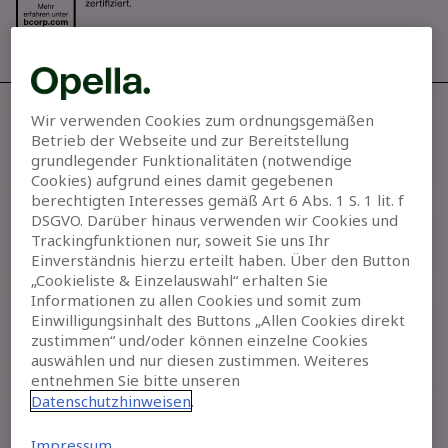
Wir verwenden Cookies zum ordnungsgemäßen
Allegra® kaufen
Betrieb der Webseite und zur Bereitstellung
grundlegender Funktionalitäten (notwendige
Unsere Werte
Cookies) aufgrund eines damit gegebenen
berechtigten Interesses gemäß Art 6 Abs. 1 S. 1 lit. f
Kontakt
DSGVO. Darüber hinaus verwenden wir Cookies und
Trackingfunktionen nur, soweit Sie uns Ihr
Einverständnis hierzu erteilt haben. Über den Button
Sitemap
„Cookieliste & Einzelauswahl“ erhalten Sie
Informationen zu allen Cookies und somit zum
Nutzungsbedingungen
Einwilligungsinhalt des Buttons „Allen Cookies direkt
zustimmen“ und/oder können einzelne Cookies
Datenschutz
auswählen und nur diesen zustimmen. Weiteres
entnehmen Sie bitte unseren
Datenschutzhinweisen
.
Impressum
Impressum