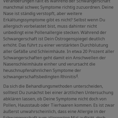
Veränderungen fällt es während der Schwangerschaft
manchmal schwer, Symptome richtig zuzuordnen. Deine
Nase ist ständig verstopft, aber weitere
Erkältungssymptome gibt es nicht? Selbst wenn Du
allergisch vorbelastet bist, muss dahinter nicht
unbedingt eine Pollenallergie stecken. Während der
Schwangerschaft ist Dein Östrogenspiegel deutlich
erhöht. Das führt zu einer verstärkten Durchblutung
aller Gefäße und Schleimhäute. In etwa 20 Prozent aller
Schwangerschaften geht damit ein Anschwellen der
Nasenschleimhäute einher und verursacht die
heuschnupfenähnlichen Symptome der
4
schwangerschaftsbedingten Rhinitis
.
Da sich die Behandlungsmethoden unterscheiden,
solltest Du zunächst bei einer ärztlichen Untersuchung
abklären lassen, ob Deine Symptome nicht doch von
Pollen, Hausstaub oder Tierhaaren kommen. Es ist zwar
äußerst unwahrscheinlich, dass eine Allergie in der
Schwangerschaft zum allerersten Mal auftritt, doch