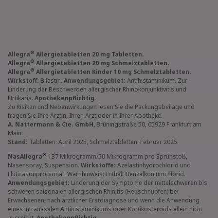
®
Allegra
Allergietabletten 20 mg Tabletten.
®
Allegra
Allergietabletten 20 mg Schmelztabletten.
®
Allegra
Allergietabletten Kinder 10 mg Schmelztabletten.
Wirkstoff:
Bilastin.
Anwendungsgebiet:
Antihistaminikum. Zur
Linderung der Beschwerden allergischer Rhinokonjunktivitis und
Urtikaria.
Apothekenpflichtig
.
Zu Risiken und Nebenwirkungen lesen Sie die Packungsbeilage und
fragen Sie Ihre Ärztin, Ihren Arzt oder in Ihrer Apotheke.
A. Nattermann & Cie. GmbH,
Brüningstraße 50, 65929 Frankfurt am
Main.
Stand:
Tabletten: April 2025, Schmelztabletten: Februar 2025.
®
NasAllegra
137 Mikrogramm/50 Mikrogramm pro Sprühstoß,
Nasenspray, Suspension.
Wirkstoffe:
Azelastinhydrochlorid und
Fluticasonpropionat. Warnhinweis: Enthält Benzalkoniumchlorid.
Anwendungsgebiet:
Linderung der Symptome der mittelschweren bis
schweren saisonalen allergischen Rhinitis (Heuschnupfen) bei
Erwachsenen, nach ärztlicher Erstdiagnose und wenn die Anwendung
eines intranasalen Antihistaminikums oder Kortikosteroids allein nicht
ausreicht.
Apothekenpflichtig
.