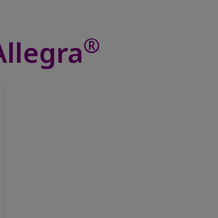
®
Allegra