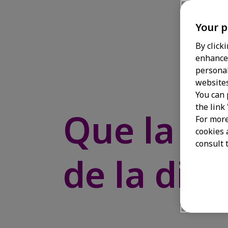
Your p
By click
enhance 
personal
websites
You can 
the link
Que la al
For more
cookies 
consult t
de la div