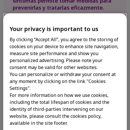
síntomas permite tomar medidas para
prevenirlas y tratarlas eficazmente.
Your privacy is important to us
El moho es un diverso y extenso grupo de hongos que
By clicking “Accept All”, you agree to the storing of
habita en casi cualquier lugar. Ciertos tipos pueden
cookies on your device to enhance site navigation,
causar reacciones alérgicas y fuertes síntomas de
measure site performance and show you
alergias.
personalized advertising. Please note your
consent may be valid for other websites.
You can personalize or withdraw your consent at
Los hongos nos rodean
any moment by clicking on the link "Cookies
Settings".
todo el año
For more information on how we use cookies,
including the total lifespan of cookies and the
identity of third-parties intervening on our
El moho y el mildiu son pequeños hongos que pueden
website, please consult the cookies policy,
vivir en cualquier lugar durante cualquier época del
available in the site footer.
1
año.
Así es que, si tienes síntomas de alergias