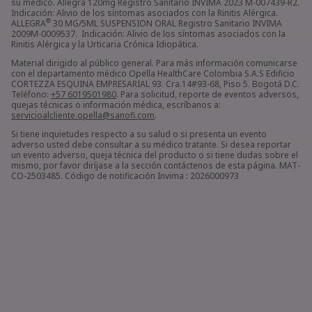
su médico. Allegra 120mg Registro Sanitario INVIMA 2023 M-007439-R2.
Indicación: Alivio de los síntomas asociados con la Rinitis Alérgica.
®
ALLEGRA
30 MG/5ML SUSPENSION ORAL Registro Sanitario INVIMA
2009M-0009537. Indicación: Alivio de los síntomas asociados con la
Rinitis Alérgica y la Urticaria Crónica Idiopática.
Material dirigido al público general. Para más información comunicarse
con el departamento médico Opella HealthCare Colombia S.A.S Edificio
CORTEZZA ESQUINA EMPRESARIAL 93. Cra.14#93-68, Piso 5. Bogotá D.C.
Teléfono:
+57 6019501980
. Para solicitud, reporte de eventos adversos,
quejas técnicas o información médica, escríbanos a:
servicioalcliente.opella@sanofi.com
.
Si tiene inquietudes respecto a su salud o si presenta un evento
adverso usted debe consultar a su médico tratante. Si desea reportar
un evento adverso, queja técnica del producto o si tiene dudas sobre el
mismo, por favor diríjase a la sección contáctenos de esta página. MAT-
CO-2503485. Código de notificación Invima : 2026000973