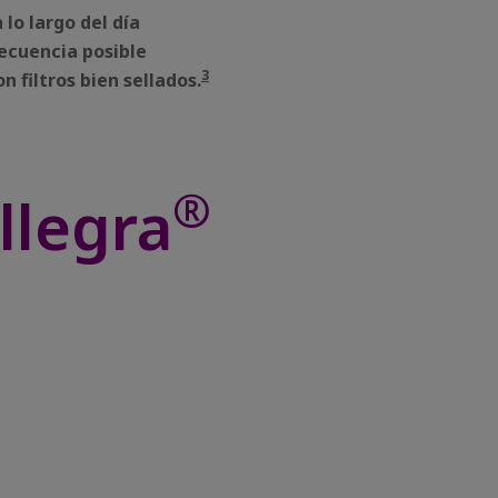
lo largo del día
recuencia posible
3
 filtros bien sellados.
®
llegra