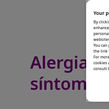
Your p
By click
enhance 
personal
websites
You can 
the link
Alergia a
For more
cookies 
consult t
síntomas