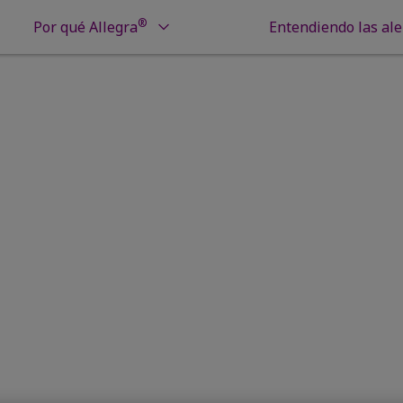
®
Por qué Allegra
Entendiendo las ale
s de alergia
Alergias a las mascotas