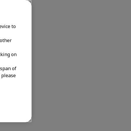
evice to
 other
cking on
espan of
, please
o