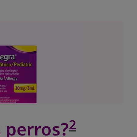
2
s perros?