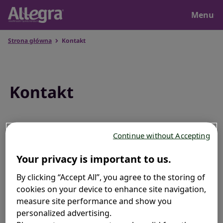
Close
Menu
Strona główna
Kontakt
Strona Główna
Allegra. Oczywisty wybór.
Kontakt
Produkt
Continue without Accepting
Masz pytania? Skontaktuj się
z nami.
Zrozumieć alergie
Your privacy is important to us.
By clicking “Accept All”, you agree to the storing of
Opella Healthcare Poland Sp. z o.o.
cookies on your device to enhance site navigation,
Kalendarz pyleń
measure site performance and show you
ul. Marcina Kasprzaka 6, 01-211 Warszawa​
personalized advertising.