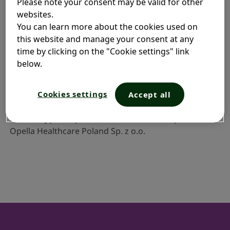
Please note your consent may be valid for other
Nasze wartości
Tel: 22 280 00 00
websites.
You can learn more about the cookies used on
Możesz także uzupełnić
formularz kontaktowy
.
this website and manage your consent at any
Gdzie kupić?
time by clicking on the "Cookie settings" link
below.
Działania niepożądane
Cookies settings
Accept all
Kliknij
aby zgłosić niepożądane działanie leku lub inną
informację o bezpieczeństwie stosowania produktu
Opella Healthcare Poland Sp. z o.o.