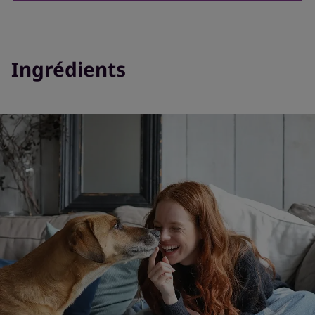
Garder hors de la portée et de la vue des
enfants.
Consultez un médecin avant usage si vous :
Ingrédients
Votre médecin doit déterminer si vous
avez besoin d'une dose différente
Pourriez avoir toute condition ou
problème de santé
Êtes enceinte ou allaitez
Souffrez d’une maladie rénale.
Êtes âgés de 65 ans ou plus
Prenez des médicaments (y compris des
médicaments, des vitamines, des
minéraux, des suppléments naturels ou
des médecines alternatives)
Lorsque vous utilisez ce produit:
Ne pas prendre plus souvent qu’indiqué