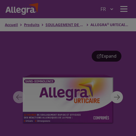
®
Accueil
Produits
SOULAGEMENT DE L’URTICAIRE
ALLEGRA
URTICAIRE
Accueil
Produits
Expand
Pourquoi Allegra
Comprendre les allergies
Où acheter