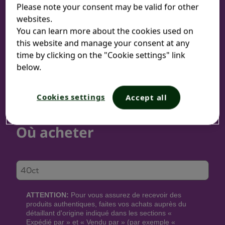
Please note your consent may be valid for other
websites.
You can learn more about the cookies used on
this website and manage your consent at any
Format:
time by clicking on the "Cookie settings" link
below.
40 comprimés
Cookies settings
Accept all
Où acheter
Formats
40ct
ATTENTION:
Pour vous assurez de recevoir des
produits authentiques, faites vos achats auprès du
détaillant d'origine indiqué dans les sections «
Expédié par » et « Vendu par » (par exemple «