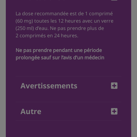
La dose recommandée est de 1 comprimé
(60 mg) toutes les 12 heures avec un verre
(250 ml) d’eau. Ne pas prendre plus de
2 comprimés en 24 heures.
Ne pas prendre pendant une période
prolongée sauf sur l’avis d’un médecin
Avertissements
N'utilisez pas Allegra
Urticaire si :
®
Autre
Vous avez déjà eu une réaction
allergique à ce produit ou à l'un de ses
Garder entre 15° et 30° C, dans un
ingrédients
endroit sec.