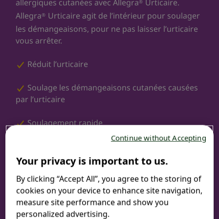
allergiques cutanées avec Allegra
Urticaire.
®
Allegra
Urticaire agit de l’intérieur pour soulager
®
les démangeaisons, pour ne pas laisser l’urticaire
vous arrêter.
Réduit l’urticaire
Soulage les démangeaisons cutanées causées
par l’urticaire
Soulagement rapide
Continue without Accepting
Agit de l’intérieur pour soulager les
démangeaisons
Your privacy is important to us.
By clicking “Accept All”, you agree to the storing of
Sans somnolence
cookies on your device to enhance site navigation,
measure site performance and show you
Soulagement pendant 12 heures
personalized advertising.