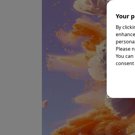
Your p
By click
enhance
personal
Please n
You can
consent 