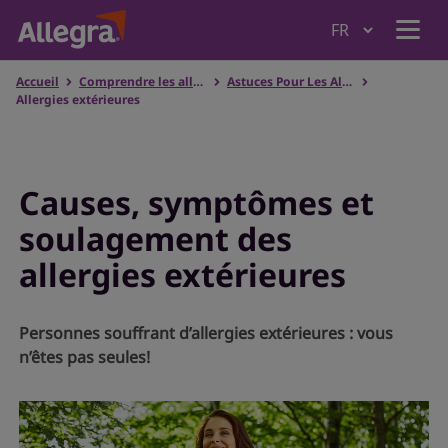
Accueil
Comprendre les allergies
Astuces Pour Les Allergies
Accueil
Allergies extérieures
Produits
Causes, symptômes et
soulagement des
Pourquoi Allegra
allergies extérieures
Comprendre les allergies
Personnes souffrant d’allergies extérieures : vous
n’êtes pas seules!
Où acheter