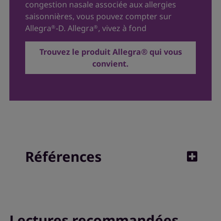
congestion nasale associée aux allergies
saisonnières, vous pouvez compter sur
Allegra
-D
. Allegra
, vivez à fond
®
®
Trouvez le produit Allegra® qui vous
convient.
Références
1. Asthma and Allergy Foundation of America,
Editors.
Allergy Facts and Figures
, Asthma and
Lectures recommandées