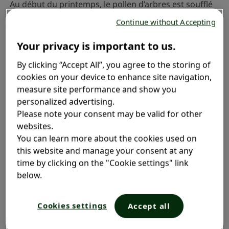
Au début du printemps, le pollen d’arbres est soufflé
partout. À la fin du printemps et au début de l’été,
Continue without Accepting
c’est le pollen de plante herbacée ainsi que la rhinite
allergique saisonnière. Et à la fin de l’été et au début
Your privacy is important to us.
de l’automne, c’est au tour du pollen de plante
By clicking “Accept All”, you agree to the storing of
nuisible. Mais tout dépend de votre emplacement, du
cookies on your device to enhance site navigation,
climat et de la verdure environnante. Dans les climats
measure site performance and show you
tempérés, la pollinisation peut avoir lieu toute l’année.
personalized advertising.
Please note your consent may be valid for other
websites.
Sur cette page, vous
You can learn more about the cookies used on
this website and manage your consent at any
trouverez de l’information
time by clicking on the "Cookie settings" link
sur ce qui suit :
below.
Cookies settings
Accept all
Qu’est-ce qu’une allergie et pourquoi est-ce
que j’éprouve des symptômes?